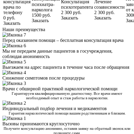
консультация
Консультация
Лечение
психиатра-
зав
врача по
психотерапевта
созависимости
нарколога
от 
телефону
2 300 руб.
2 300 руб.
1500 руб.
300
0 руб.
Заказать
Заказать
Заказать
Зак
Заказать
Наши преимущества
Перед оказанием помощи – бесплатная консультация врача
Мы не передаем данные пациентов в госучреждения,
соблюдая анонимность
Выезжаем на адрес пациента в течение часа после обращения
Снижение симптомов после процедуры
Врачи с обширной практикой наркологической помощи
Гарантируем квалифицированную диагностику. Все врачи имеют
необходимый опыт и стаж работы в наркологии.
Индивидуальный подбор лечения и медикаментов
Гарантия наркологической помощи вашим родственникам и близким.
Вызовы принимаются круглосуточно
Получите консультацию анонимно, оставив заявку на обратный звонок или
позвоните сами.