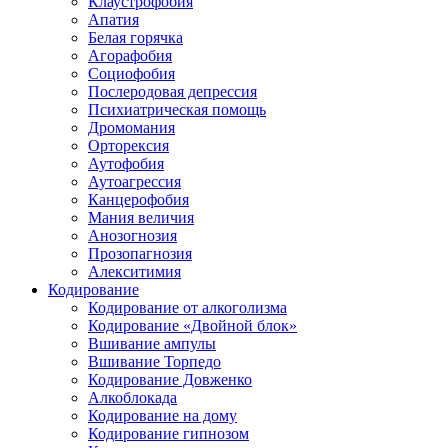
Клаустрофобия
Апатия
Белая горячка
Агорафобия
Социофобия
Послеродовая депрессия
Психиатрическая помощь
Дромомания
Орторексия
Аутофобия
Аутоагрессия
Канцерофобия
Мания величия
Анозогнозия
Прозопагнозия
Алекситимия
Кодирование
Кодирование от алкоголизма
Кодирование «Двойной блок»
Вшивание ампулы
Вшивание Торпедо
Кодирование Довженко
Алкоблокада
Кодирование на дому
Кодирование гипнозом