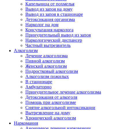
Капельница от похмелья
Вывод из запоя на дому
Вывод из запоя в стационаре
Детоксикация организма
Нарколог на дом
Консультация нарколога
Принудительный вывод из запоя
Наркологический диспансер
Частный вытрезвитель
Алкоголизм
Лечение алкоголизма
Пивной алкоголизм
Женский алкоголизм
Подростковый алкоголизм
Алкоголизм пожилых
В стационаре
Амбулаторно
Принудительное лечение алкоголизма
Детоксикация от алкоголя
Помощь при алкоголизме
Снятие алкогольной интоксикации
Вытрезвление на дому
Хронический алкоголизм
Наркомания
Анонимное лечение наркомании