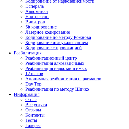
Кодирование от наркозависимости
Эспераль
Алкоминал
Налтрексон
Вивитрол
Sit кодирование
Лазерное кодирование
Кодирование по методу Рожнова
Кодирование иглоукалыванием
Кодирование с провокацией
Реабилитация
Реабилитационный центр
Реабилитация алкозависимых
Реабилитация наркозависимых
12 шагов
Анонимная реабилитация наркоманов
Day Top
Реабилитация по методу Шичко
Информация
О нас
Все услуги
Отзывы
Контакты
Тесты
Галерея