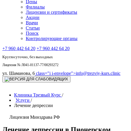
Цены
Филиалы
Лицензии и сертификаты
Акции
Врачи
Статьи
Поиск
Контролирующие органы
+7 960 442 64 20
+7 960 442 64 20
Круглосуточно, без выходных
Лицензия № Л041-01137-77/00293272
ул. Шаманова, 6
class="i i-envelope">
info@trezviy-kurs.clinic
Клиника Трезвый Курс
/
Услуги
/
Лечение депрессии
Лицензия Минздрава РФ
Лечение депрессии в Пионерском