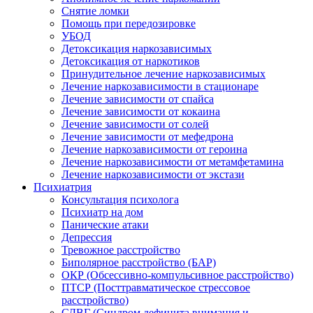
Снятие ломки
Помощь при передозировке
УБОД
Детоксикация наркозависимых
Детоксикация от наркотиков
Принудительное лечение наркозависимых
Лечение наркозависимости в стационаре
Лечение зависимости от спайса
Лечение зависимости от кокаина
Лечение зависимости от солей
Лечение зависимости от мефедрона
Лечение наркозависимости от героина
Лечение наркозависимости от метамфетамина
Лечение наркозависимости от экстази
Психиатрия
Консультация психолога
Психиатр на дом
Панические атаки
Депрессия
Тревожное расстройство
Биполярное расстройство (БАР)
ОКР (Обсессивно-компульсивное расстройство)
ПТСР (Посттравматическое стрессовое
расстройство)
СДВГ (Синдром дефицита внимания и