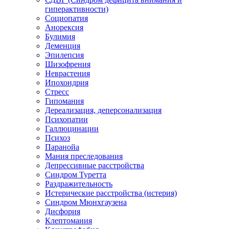
гиперактивности)
Социопатия
Анорексия
Булимия
Деменция
Эпилепсия
Шизофрения
Неврастения
Ипохондрия
Стресс
Гипомания
Дереализация, деперсонализация
Психопатии
Галлюцинации
Психоз
Паранойа
Мания преследования
Депрессивные расстройства
Синдром Туретта
Раздражительность
Истерические расстройства (истерия)
Синдром Мюнхгаузена
Дисфория
Клептомания