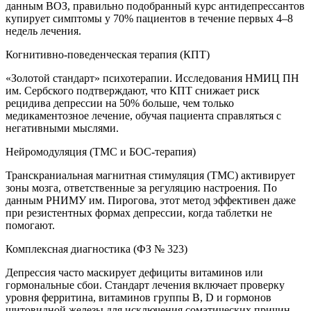
данным ВОЗ, правильно подобранный курс антидепрессантов
купирует симптомы у 70% пациентов в течение первых 4–8
недель лечения.
Когнитивно-поведенческая терапия (КПТ)
«Золотой стандарт» психотерапии. Исследования НМИЦ ПН
им. Сербского подтверждают, что КПТ снижает риск
рецидива депрессии на 50% больше, чем только
медикаментозное лечение, обучая пациента справляться с
негативными мыслями.
Нейромодуляция (ТМС и БОС-терапия)
Транскраниальная магнитная стимуляция (ТМС) активирует
зоны мозга, ответственные за регуляцию настроения. По
данным РНИМУ им. Пирогова, этот метод эффективен даже
при резистентных формах депрессии, когда таблетки не
помогают.
Комплексная диагностика (ФЗ № 323)
Депрессия часто маскирует дефициты витаминов или
гормональные сбои. Стандарт лечения включает проверку
уровня ферритина, витаминов группы B, D и гормонов
щитовидной железы для исключения соматических причин