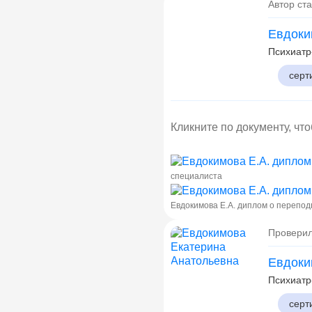
Автор ста
Евдоки
Психиатр
серт
Кликните по документу, чт
специалиста
Евдокимова Е.А. диплом о перепод
Проверил
Евдоки
Психиатр
серт