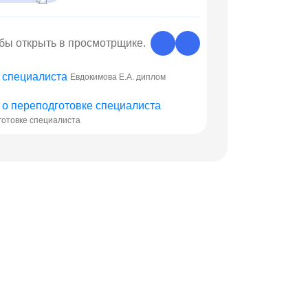
обы открыть в просмотрщике.
Евдокимова Е.А. диплом
готовке специалиста