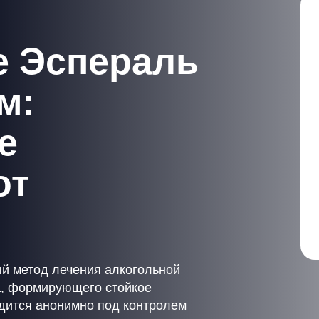
е Эспераль
м:
е
от
 метод лечения алкогольной
а, формирующего стойкое
дится анонимно под контролем