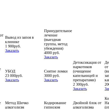
Принудительное
от
лечение
Вывод из запоя в
(выездная
клинике
группа, метод
1 900руб.
убеждения)
Заказать
4000 руб.
Заказать
Детоксикация от
Де
наркотиков
от
е
УБОД
Снятие ломки
(очищение
(в
23 000руб.
3000 руб.
капельницей и
за
Заказать
Заказать
препаратами)
ка
2 300руб.
20
Заказать
За
Ко
е
Метод Шичко
Кодирование
Двойной блок от
На
алкоголизм
гипнозом
алкоголизма
(о