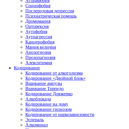
Агорафобия
Социофобия
Послеродовая депрессия
Психиатрическая помощь
Дромомания
Орторексия
Аутофобия
Аутоагрессия
Канцерофобия
Мания величия
Анозогнозия
Прозопагнозия
Алекситимия
Кодирование
Кодирование от алкоголизма
Кодирование «Двойной блок»
Вшивание ампулы
Вшивание Торпедо
Кодирование Довженко
Алкоблокада
Кодирование на дому
Кодирование гипнозом
Кодирование от наркозависимости
Эспераль
Алкоминал