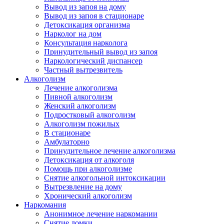
Вывод из запоя на дому
Вывод из запоя в стационаре
Детоксикация организма
Нарколог на дом
Консультация нарколога
Принудительный вывод из запоя
Наркологический диспансер
Частный вытрезвитель
Алкоголизм
Лечение алкоголизма
Пивной алкоголизм
Женский алкоголизм
Подростковый алкоголизм
Алкоголизм пожилых
В стационаре
Амбулаторно
Принудительное лечение алкоголизма
Детоксикация от алкоголя
Помощь при алкоголизме
Снятие алкогольной интоксикации
Вытрезвление на дому
Хронический алкоголизм
Наркомания
Анонимное лечение наркомании
Снятие ломки