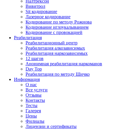
Налтрексон
Вивитрол
Sit кодирование
Лазерное кодирование
Кодирование по методу Рожнова
Кодирование иглоукалыванием
Кодирование с провокацией
Реабилитация
Реабилитационный центр
Реабилитация алкозависимых
Реабилитация наркозависимых
12 шагов
Анонимная реабилитация наркоманов
Day Top
Реабилитация по методу Шичко
Информация
О нас
Все услуги
Отзывы
Контакты
Тесты
Галерея
Цены
Филиалы
Лицензии и сертификаты