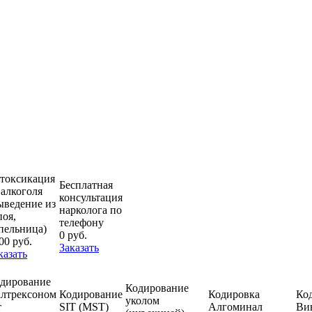
токсикация
Бесплатная
 алкоголя
консультация
ыведение из
нарколога по
поя,
телефону
пельница)
0 руб.
00 руб.
Заказать
казать
дирование
Кодирование
лтрексоном
Кодирование
Кодировка
Ко
уколом
т
SIT (MST)
Алгоминал
Ви