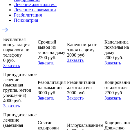
Лечение алкоголизма
Лечение наркомании
Реабилитация
Психиатрия
Бесплатная
Срочный
Капельница 
консультация
Капельница от
вывод из
похмелья на
нарколога по
запоя на дому
запоя на дому
дому
телефону
2000 руб.
2200 руб.
2000 руб.
0 руб.
Заказать
Заказать
Заказать
Заказать
Принудительное
лечение
Реабилитация
Реабилитация
Кодировани
(выездная
наркомании
алкоголизма
от алкоголя
группа, метод
3000 руб.
2000 руб.
2700 руб.
убеждения)
Заказать
Заказать
Заказать
4000 руб.
Заказать
Принудительное
лечение
Снятие
Кодировани
(выездная
Иглоукалыванием
кодировки
Довженко