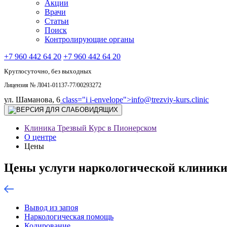
Акции
Врачи
Статьи
Поиск
Контролирующие органы
+7 960 442 64 20
+7 960 442 64 20
Круглосуточно, без выходных
Лицензия № Л041-01137-77/00293272
ул. Шаманова, 6
class="i i-envelope">
info@trezviy-kurs.clinic
Клиника Трезвый Курс в Пионерском
О центре
Цены
Цены услуги наркологической клиники
Вывод из запоя
Наркологическая помощь
Кодирование