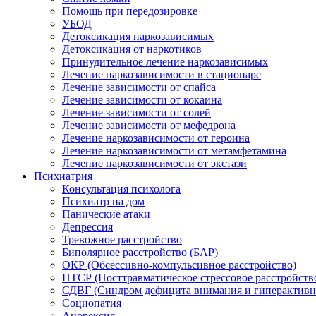
Помощь при передозировке
УБОД
Детоксикация наркозависимых
Детоксикация от наркотиков
Принудительное лечение наркозависимых
Лечение наркозависимости в стационаре
Лечение зависимости от спайса
Лечение зависимости от кокаина
Лечение зависимости от солей
Лечение зависимости от мефедрона
Лечение наркозависимости от героина
Лечение наркозависимости от метамфетамина
Лечение наркозависимости от экстази
Психиатрия
Консультация психолога
Психиатр на дом
Панические атаки
Депрессия
Тревожное расстройство
Биполярное расстройство (БАР)
ОКР (Обсессивно-компульсивное расстройство)
ПТСР (Посттравматическое стрессовое расстройств
СДВГ (Синдром дефицита внимания и гиперактивн
Социопатия
Анорексия