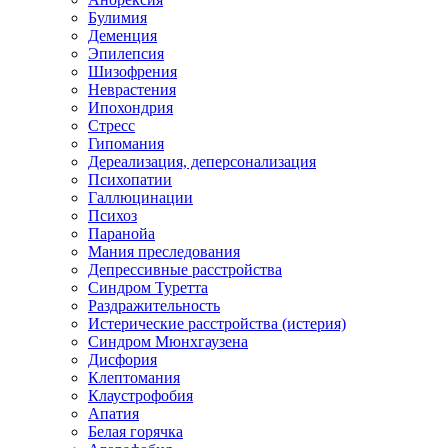
Булимия
Деменция
Эпилепсия
Шизофрения
Неврастения
Ипохондрия
Стресс
Гипомания
Дереализация, деперсонализация
Психопатии
Галлюцинации
Психоз
Паранойа
Мания преследования
Депрессивные расстройства
Синдром Туретта
Раздражительность
Истерические расстройства (истерия)
Синдром Мюнхгаузена
Дисфория
Клептомания
Клаустрофобия
Апатия
Белая горячка