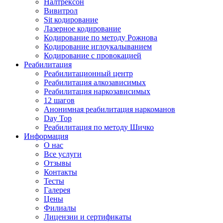
Налтрексон
Вивитрол
Sit кодирование
Лазерное кодирование
Кодирование по методу Рожнова
Кодирование иглоукалыванием
Кодирование с провокацией
Реабилитация
Реабилитационный центр
Реабилитация алкозависимых
Реабилитация наркозависимых
12 шагов
Анонимная реабилитация наркоманов
Day Top
Реабилитация по методу Шичко
Информация
О нас
Все услуги
Отзывы
Контакты
Тесты
Галерея
Цены
Филиалы
Лицензии и сертификаты