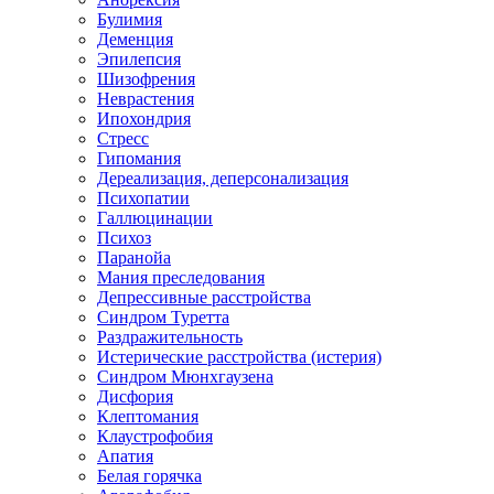
Булимия
Деменция
Эпилепсия
Шизофрения
Неврастения
Ипохондрия
Стресс
Гипомания
Дереализация, деперсонализация
Психопатии
Галлюцинации
Психоз
Паранойа
Мания преследования
Депрессивные расстройства
Синдром Туретта
Раздражительность
Истерические расстройства (истерия)
Синдром Мюнхгаузена
Дисфория
Клептомания
Клаустрофобия
Апатия
Белая горячка