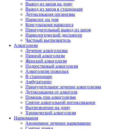
Вывод из запоя на дому
Вывод из запоя в стационаре
Детоксикация организма
Нарколог на дом
Консультация нарколога
Принудительный вывод из запоя
Наркологический диспансер
Частный вытрезвитель
Алкоголизм
Лечение алкоголизма
Пивной алкоголизм
Женский алкоголизм
Подростковый алкоголизм
Алкоголизм пожилых
В стационаре
Амбулаторно
Принудительное лечение алкоголизма
Детоксикация от алкоголя
Помощь при алкоголизме
Снятие алкогольной интоксикации
Вытрезвление на дому
Хронический алкоголизм
Наркомания
Анонимное лечение наркомании
Снятие ломки