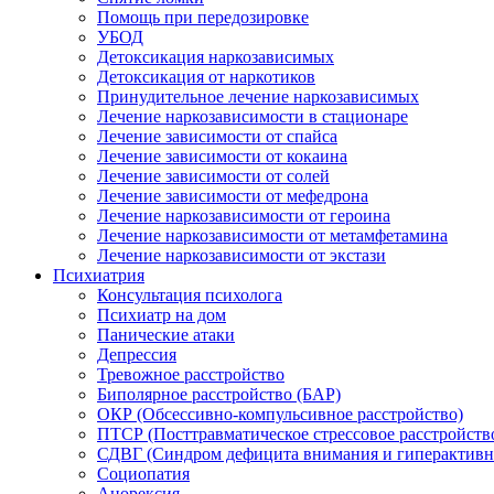
Помощь при передозировке
УБОД
Детоксикация наркозависимых
Детоксикация от наркотиков
Принудительное лечение наркозависимых
Лечение наркозависимости в стационаре
Лечение зависимости от спайса
Лечение зависимости от кокаина
Лечение зависимости от солей
Лечение зависимости от мефедрона
Лечение наркозависимости от героина
Лечение наркозависимости от метамфетамина
Лечение наркозависимости от экстази
Психиатрия
Консультация психолога
Психиатр на дом
Панические атаки
Депрессия
Тревожное расстройство
Биполярное расстройство (БАР)
ОКР (Обсессивно-компульсивное расстройство)
ПТСР (Посттравматическое стрессовое расстройств
СДВГ (Синдром дефицита внимания и гиперактивн
Социопатия
Анорексия