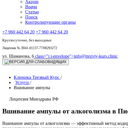
Акции
Врачи
Статьи
Поиск
Контролирующие органы
+7 960 442 64 20
+7 960 442 64 20
Круглосуточно, без выходных
Лицензия № Л041-01137-77/00293272
ул. Шаманова, 6
class="i i-envelope">
info@trezviy-kurs.clinic
Клиника Трезвый Курс
/
Услуги
/
Вшивание ампулы
Лицензия Минздрава РФ
Вшивание ампулы от алкоголизма в Пи
Вшивание ампулы от алкоголизма — эффективный метод кодиро