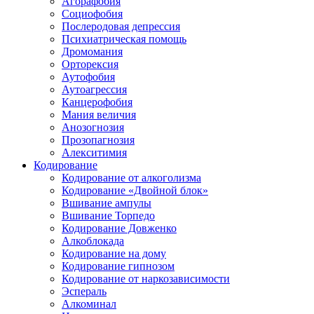
Агорафобия
Социофобия
Послеродовая депрессия
Психиатрическая помощь
Дромомания
Орторексия
Аутофобия
Аутоагрессия
Канцерофобия
Мания величия
Анозогнозия
Прозопагнозия
Алекситимия
Кодирование
Кодирование от алкоголизма
Кодирование «Двойной блок»
Вшивание ампулы
Вшивание Торпедо
Кодирование Довженко
Алкоблокада
Кодирование на дому
Кодирование гипнозом
Кодирование от наркозависимости
Эспераль
Алкоминал