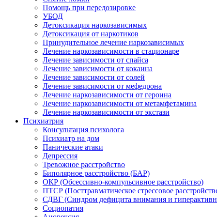
Помощь при передозировке
УБОД
Детоксикация наркозависимых
Детоксикация от наркотиков
Принудительное лечение наркозависимых
Лечение наркозависимости в стационаре
Лечение зависимости от спайса
Лечение зависимости от кокаина
Лечение зависимости от солей
Лечение зависимости от мефедрона
Лечение наркозависимости от героина
Лечение наркозависимости от метамфетамина
Лечение наркозависимости от экстази
Психиатрия
Консультация психолога
Психиатр на дом
Панические атаки
Депрессия
Тревожное расстройство
Биполярное расстройство (БАР)
ОКР (Обсессивно-компульсивное расстройство)
ПТСР (Посттравматическое стрессовое расстройств
СДВГ (Синдром дефицита внимания и гиперактивн
Социопатия
Анорексия