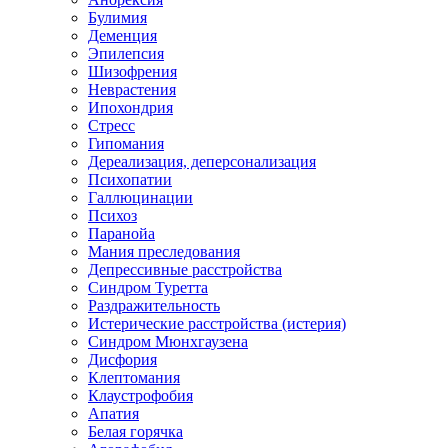
Булимия
Деменция
Эпилепсия
Шизофрения
Неврастения
Ипохондрия
Стресс
Гипомания
Дереализация, деперсонализация
Психопатии
Галлюцинации
Психоз
Паранойа
Мания преследования
Депрессивные расстройства
Синдром Туретта
Раздражительность
Истерические расстройства (истерия)
Синдром Мюнхгаузена
Дисфория
Клептомания
Клаустрофобия
Апатия
Белая горячка