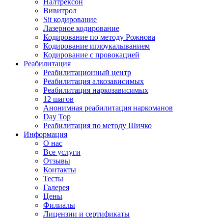
Налтрексон
Вивитрол
Sit кодирование
Лазерное кодирование
Кодирование по методу Рожнова
Кодирование иглоукалыванием
Кодирование с провокацией
Реабилитация
Реабилитационный центр
Реабилитация алкозависимых
Реабилитация наркозависимых
12 шагов
Анонимная реабилитация наркоманов
Day Top
Реабилитация по методу Шичко
Информация
О нас
Все услуги
Отзывы
Контакты
Тесты
Галерея
Цены
Филиалы
Лицензии и сертификаты