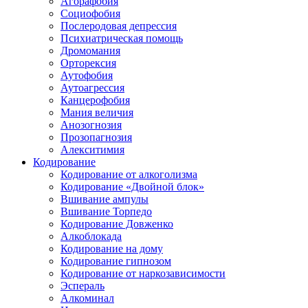
Агорафобия
Социофобия
Послеродовая депрессия
Психиатрическая помощь
Дромомания
Орторексия
Аутофобия
Аутоагрессия
Канцерофобия
Мания величия
Анозогнозия
Прозопагнозия
Алекситимия
Кодирование
Кодирование от алкоголизма
Кодирование «Двойной блок»
Вшивание ампулы
Вшивание Торпедо
Кодирование Довженко
Алкоблокада
Кодирование на дому
Кодирование гипнозом
Кодирование от наркозависимости
Эспераль
Алкоминал