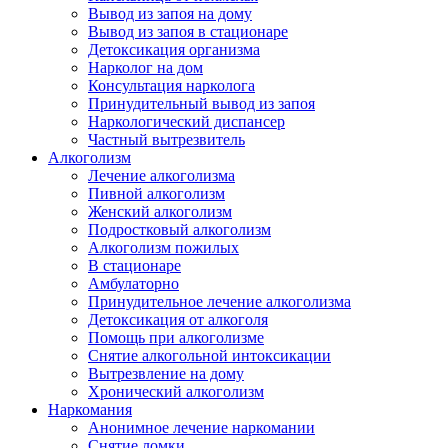
Вывод из запоя на дому
Вывод из запоя в стационаре
Детоксикация организма
Нарколог на дом
Консультация нарколога
Принудительный вывод из запоя
Наркологический диспансер
Частный вытрезвитель
Алкоголизм
Лечение алкоголизма
Пивной алкоголизм
Женский алкоголизм
Подростковый алкоголизм
Алкоголизм пожилых
В стационаре
Амбулаторно
Принудительное лечение алкоголизма
Детоксикация от алкоголя
Помощь при алкоголизме
Снятие алкогольной интоксикации
Вытрезвление на дому
Хронический алкоголизм
Наркомания
Анонимное лечение наркомании
Снятие ломки