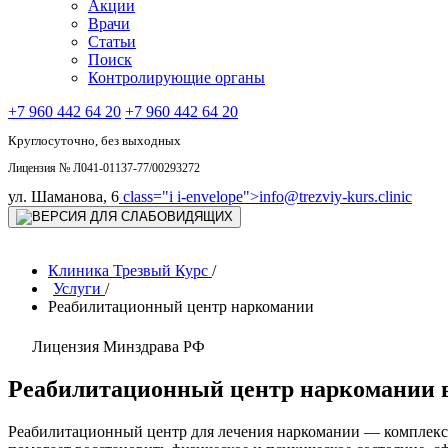
Акции
Врачи
Статьи
Поиск
Контролирующие органы
+7 960 442 64 20
+7 960 442 64 20
Круглосуточно, без выходных
Лицензия № Л041-01137-77/00293272
ул. Шаманова, 6
class="i i-envelope">
info@trezviy-kurs.clinic
Клиника Трезвый Курс
/
Услуги
/
Реабилитационный центр наркомании
Лицензия Минздрава РФ
Реабилитационный центр наркомании 
Реабилитационный центр для лечения наркомании — комплекс