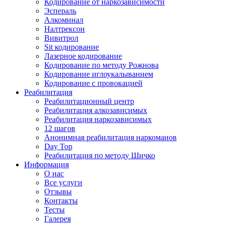
Кодирование от наркозависимости
Эспераль
Алкоминал
Налтрексон
Вивитрол
Sit кодирование
Лазерное кодирование
Кодирование по методу Рожнова
Кодирование иглоукалыванием
Кодирование с провокацией
Реабилитация
Реабилитационный центр
Реабилитация алкозависимых
Реабилитация наркозависимых
12 шагов
Анонимная реабилитация наркоманов
Day Top
Реабилитация по методу Шичко
Информация
О нас
Все услуги
Отзывы
Контакты
Тесты
Галерея