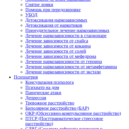
Снятие ломки
Помощь при передозировке
УБОД
Детоксикация наркозависимых
Детоксикация от наркотиков
Принудительное лечение наркозависимых
Лечение наркозависимости в стационаре
Лечение зависимости от спайса
Лечение зависимости от кокаина
Лечение зависимости от солей
Лечение зависимости от мефедрона
Лечение наркозависимости от героина
Лечение наркозависимости от метамфетамина
Лечение наркозависимости от экстази
Психиатрия
Консультация психолога
Психиатр на дом
Панические атаки
Депрессия
Тревожное расстройство
Биполярное расстройство (БАР)
ОКР (Обсессивно-компульсивное расстройство)
ПТСР (Посттравматическое стрессовое
расстройство)
СДВГ (Синдром дефицита внимания и