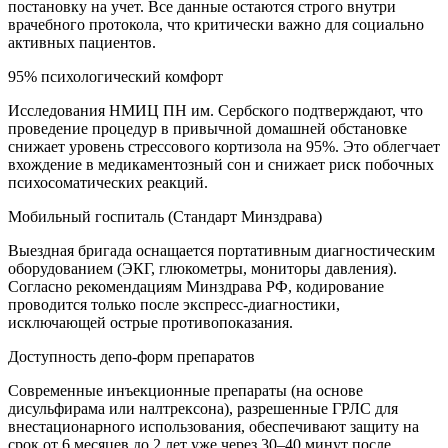
постановку на учет. Все данные остаются строго внутри
врачебного протокола, что критически важно для социально
активных пациентов.
95% психологический комфорт
Исследования НМИЦ ПН им. Сербского подтверждают, что
проведение процедур в привычной домашней обстановке
снижает уровень стрессового кортизола на 95%. Это облегчает
вхождение в медикаментозный сон и снижает риск побочных
психосоматических реакций.
Мобильный госпиталь (Стандарт Минздрава)
Выездная бригада оснащается портативным диагностическим
оборудованием (ЭКГ, глюкометры, мониторы давления).
Согласно рекомендациям Минздрава РФ, кодирование
проводится только после экспресс-диагностики,
исключающей острые противопоказания.
Доступность депо-форм препаратов
Современные инъекционные препараты (на основе
дисульфирама или налтрексона), разрешенные ГРЛС для
внестационарного использования, обеспечивают защиту на
срок от 6 месяцев до 2 лет уже через 30–40 минут после