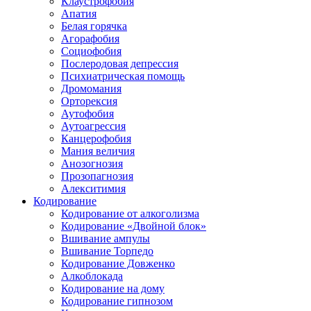
Клаустрофобия
Апатия
Белая горячка
Агорафобия
Социофобия
Послеродовая депрессия
Психиатрическая помощь
Дромомания
Орторексия
Аутофобия
Аутоагрессия
Канцерофобия
Мания величия
Анозогнозия
Прозопагнозия
Алекситимия
Кодирование
Кодирование от алкоголизма
Кодирование «Двойной блок»
Вшивание ампулы
Вшивание Торпедо
Кодирование Довженко
Алкоблокада
Кодирование на дому
Кодирование гипнозом