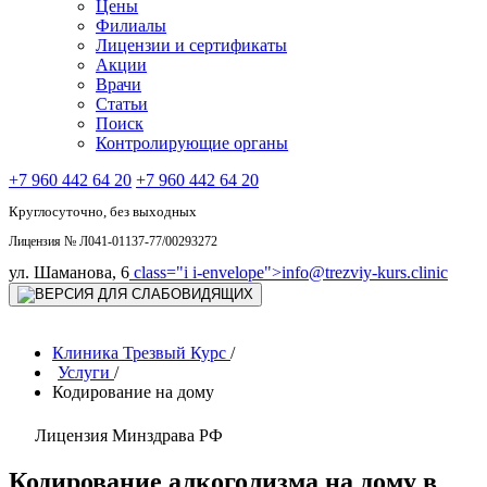
Цены
Филиалы
Лицензии и сертификаты
Акции
Врачи
Статьи
Поиск
Контролирующие органы
+7 960 442 64 20
+7 960 442 64 20
Круглосуточно, без выходных
Лицензия № Л041-01137-77/00293272
ул. Шаманова, 6
class="i i-envelope">
info@trezviy-kurs.clinic
Клиника Трезвый Курс
/
Услуги
/
Кодирование на дому
Лицензия Минздрава РФ
Кодирование алкоголизма на дому в