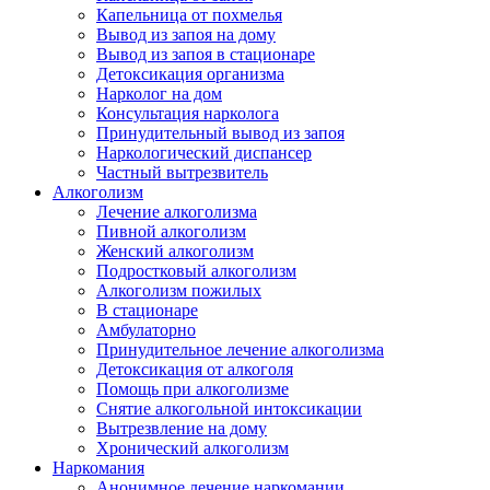
Капельница от похмелья
Вывод из запоя на дому
Вывод из запоя в стационаре
Детоксикация организма
Нарколог на дом
Консультация нарколога
Принудительный вывод из запоя
Наркологический диспансер
Частный вытрезвитель
Алкоголизм
Лечение алкоголизма
Пивной алкоголизм
Женский алкоголизм
Подростковый алкоголизм
Алкоголизм пожилых
В стационаре
Амбулаторно
Принудительное лечение алкоголизма
Детоксикация от алкоголя
Помощь при алкоголизме
Снятие алкогольной интоксикации
Вытрезвление на дому
Хронический алкоголизм
Наркомания
Анонимное лечение наркомании