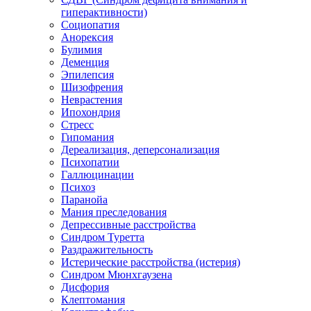
гиперактивности)
Социопатия
Анорексия
Булимия
Деменция
Эпилепсия
Шизофрения
Неврастения
Ипохондрия
Стресс
Гипомания
Дереализация, деперсонализация
Психопатии
Галлюцинации
Психоз
Паранойа
Мания преследования
Депрессивные расстройства
Синдром Туретта
Раздражительность
Истерические расстройства (истерия)
Синдром Мюнхгаузена
Дисфория
Клептомания