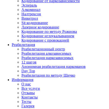
Кодирование от наркозависимости
Эспераль
Алкоминал
Налтрексон
Вивитрол
Sit кодирование
Лазерное кодирование
Кодирование по методу Рожнова
Кодирование иглоукалыванием
Кодирование с провокацией
Реабилитация
Реабилитационный центр
Реабилитация алкозависимых
Реабилитация наркозависимых
12 шагов
Анонимная реабилитация наркоманов
Day Top
Реабилитация по методу Шичко
Информация
О нас
Все услуги
Отзывы
Контакты
Тесты
Галерея