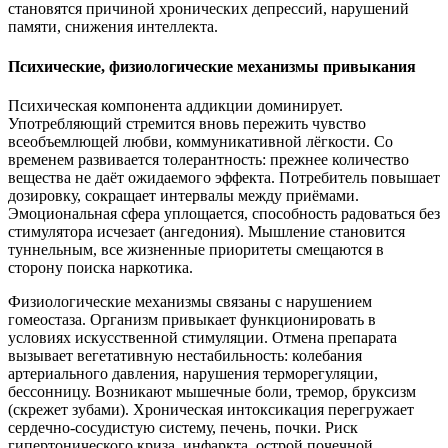
становятся причиной хронических депрессий, нарушений
памяти, снижения интеллекта.
Психические, физиологические механизмы привыкания
Психическая компонента аддикции доминирует.
Употребляющий стремится вновь пережить чувство
всеобъемлющей любви, коммуникативной лёгкости. Со
временем развивается толерантность: прежнее количество
вещества не даёт ожидаемого эффекта. Потребитель повышает
дозировку, сокращает интервалы между приёмами.
Эмоциональная сфера уплощается, способность радоваться без
стимулятора исчезает (ангедония). Мышление становится
туннельным, все жизненные приоритеты смещаются в
сторону поиска наркотика.
Физиологические механизмы связаны с нарушением
гомеостаза. Организм привыкает функционировать в
условиях искусственной стимуляции. Отмена препарата
вызывает вегетативную нестабильность: колебания
артериального давления, нарушения терморегуляции,
бессонницу. Возникают мышечные боли, тремор, бруксизм
(скрежет зубами). Хроническая интоксикация перегружает
сердечно-сосудистую систему, печень, почки. Риск
гипертонического криза, инфаркта, острой почечной