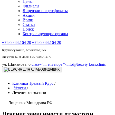
Цены
Филиалы
Лицензии и сертификаты
Акции
Врачи
Статьи
Поиск
Контролирующие органы
+7 960 442 64 20
+7 960 442 64 20
Круглосуточно, без выходных
Лицензия № Л041-01137-77/00293272
ул. Шаманова, 6
class="i i-envelope">
info@trezviy-kurs.clinic
Клиника Трезвый Курс
/
Услуги
/
Лечение от экстази
Лицензия Минздрава РФ
Лечение зависимости от экстази