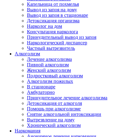
Капельница от похмелья
Вывод из запоя на дому
Вывод из запоя в стационаре
Детоксикация организма
Нарколог на дом
Консультация нарколога
Принудительный вывод из запоя
Наркологический диспансер
Частный вытрезвитель
Алкоголизм
Лечение алкоголизма
Пивной алкоголизм
Женский алкоголизм
Подростковый алкоголизм
Алкоголизм пожилых
В стационаре
Амбулаторно
Принудительное лечение алкоголизма
Детоксикация от алкоголя
Помощь при алкоголизме
Снятие алкогольной интоксикации
Вытрезвление на дому
Хронический алкоголизм
Наркомания
Анонимное лечение наркомании