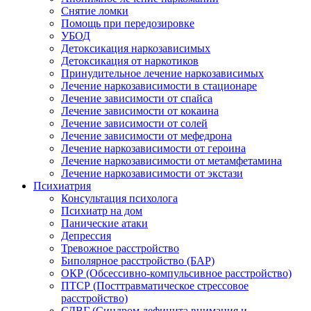
Снятие ломки
Помощь при передозировке
УБОД
Детоксикация наркозависимых
Детоксикация от наркотиков
Принудительное лечение наркозависимых
Лечение наркозависимости в стационаре
Лечение зависимости от спайса
Лечение зависимости от кокаина
Лечение зависимости от солей
Лечение зависимости от мефедрона
Лечение наркозависимости от героина
Лечение наркозависимости от метамфетамина
Лечение наркозависимости от экстази
Психиатрия
Консультация психолога
Психиатр на дом
Панические атаки
Депрессия
Тревожное расстройство
Биполярное расстройство (БАР)
ОКР (Обсессивно-компульсивное расстройство)
ПТСР (Посттравматическое стрессовое
расстройство)
СДВГ (Синдром дефицита внимания и