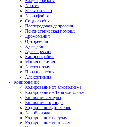
Клаустрофобия
Апатия
Белая горячка
Агорафобия
Социофобия
Послеродовая депрессия
Психиатрическая помощь
Дромомания
Орторексия
Аутофобия
Аутоагрессия
Канцерофобия
Мания величия
Анозогнозия
Прозопагнозия
Алекситимия
Кодирование
Кодирование от алкоголизма
Кодирование «Двойной блок»
Вшивание ампулы
Вшивание Торпедо
Кодирование Довженко
Алкоблокада
Кодирование на дому
Кодирование гипнозом