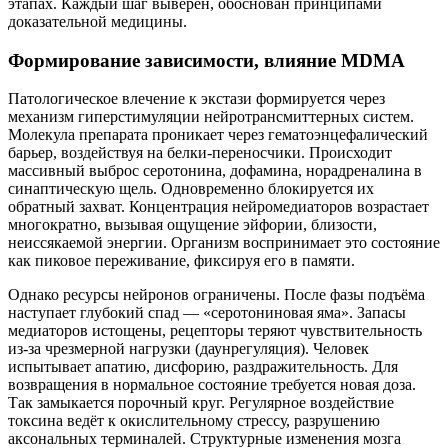
этапах. Каждый шаг выверен, обоснован принципами
доказательной медицины.
Формирование зависимости, влияние MDMA
Патологическое влечение к экстази формируется через
механизм гиперстимуляции нейротрансмиттерных систем.
Молекула препарата проникает через гематоэнцефалический
барьер, воздействуя на белки-переносчики. Происходит
массивный выброс серотонина, дофамина, норадреналина в
синаптическую щель. Одновременно блокируется их
обратный захват. Концентрация нейромедиаторов возрастает
многократно, вызывая ощущение эйфории, близости,
неиссякаемой энергии. Организм воспринимает это состояние
как пиковое переживание, фиксируя его в памяти.
Однако ресурсы нейронов ограничены. После фазы подъёма
наступает глубокий спад — «серотониновая яма». Запасы
медиаторов истощены, рецепторы теряют чувствительность
из-за чрезмерной нагрузки (даунрегуляция). Человек
испытывает апатию, дисфорию, раздражительность. Для
возвращения в нормальное состояние требуется новая доза.
Так замыкается порочный круг. Регулярное воздействие
токсина ведёт к окислительному стрессу, разрушению
аксональных терминалей. Структурные изменения мозга