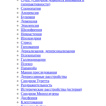
гиперактивности)
Социопатия
Анорексия
Булимия
Деменция
Эпилепсия
Шизофрения
Неврастения
Ипохондрия
Стресс
Гипомания
Дереализация, деперсонализация
Психопатии
Галлюцинации
Психоз
Паранойа
Мания преследования
Депрессивные расстройства
Синдром Туретта
Раздражительность
Истерические расстройства (истерия)
Синдром Мюнхгаузена
Дисфория
Клептомания