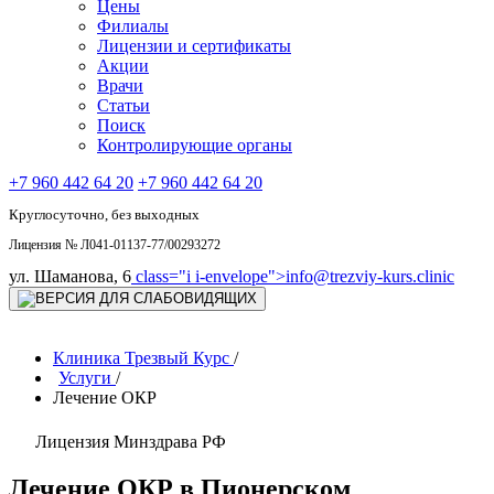
Цены
Филиалы
Лицензии и сертификаты
Акции
Врачи
Статьи
Поиск
Контролирующие органы
+7 960 442 64 20
+7 960 442 64 20
Круглосуточно, без выходных
Лицензия № Л041-01137-77/00293272
ул. Шаманова, 6
class="i i-envelope">
info@trezviy-kurs.clinic
Клиника Трезвый Курс
/
Услуги
/
Лечение ОКР
Лицензия Минздрава РФ
Лечение ОКР в Пионерском