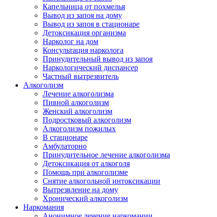
Капельница от похмелья
Вывод из запоя на дому
Вывод из запоя в стационаре
Детоксикация организма
Нарколог на дом
Консультация нарколога
Принудительный вывод из запоя
Наркологический диспансер
Частный вытрезвитель
Алкоголизм
Лечение алкоголизма
Пивной алкоголизм
Женский алкоголизм
Подростковый алкоголизм
Алкоголизм пожилых
В стационаре
Амбулаторно
Принудительное лечение алкоголизма
Детоксикация от алкоголя
Помощь при алкоголизме
Снятие алкогольной интоксикации
Вытрезвление на дому
Хронический алкоголизм
Наркомания
Анонимное лечение наркомании