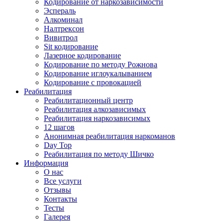
Кодирование от наркозависимости
Эспераль
Алкоминал
Налтрексон
Вивитрол
Sit кодирование
Лазерное кодирование
Кодирование по методу Рожнова
Кодирование иглоукалыванием
Кодирование с провокацией
Реабилитация
Реабилитационный центр
Реабилитация алкозависимых
Реабилитация наркозависимых
12 шагов
Анонимная реабилитация наркоманов
Day Top
Реабилитация по методу Шичко
Информация
О нас
Все услуги
Отзывы
Контакты
Тесты
Галерея