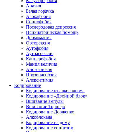
Клаустрофобия
Апатия
Белая горячка
Агорафобия
Социофобия
Послеродовая депрессия
Психиатрическая помощь
Дромомания
Орторексия
Аутофобия
Аутоагрессия
Канцерофобия
Мания величия
Анозогнозия
Прозопагнозия
Алекситимия
Кодирование
Кодирование от алкоголизма
Кодирование «Двойной блок»
Вшивание ампулы
Вшивание Торпедо
Кодирование Довженко
Алкоблокада
Кодирование на дому
Кодирование гипнозом