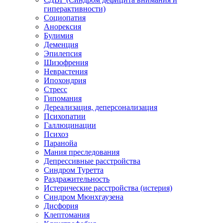
гиперактивности)
Социопатия
Анорексия
Булимия
Деменция
Эпилепсия
Шизофрения
Неврастения
Ипохондрия
Стресс
Гипомания
Дереализация, деперсонализация
Психопатии
Галлюцинации
Психоз
Паранойа
Мания преследования
Депрессивные расстройства
Синдром Туретта
Раздражительность
Истерические расстройства (истерия)
Синдром Мюнхгаузена
Дисфория
Клептомания