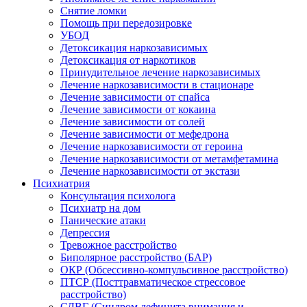
Снятие ломки
Помощь при передозировке
УБОД
Детоксикация наркозависимых
Детоксикация от наркотиков
Принудительное лечение наркозависимых
Лечение наркозависимости в стационаре
Лечение зависимости от спайса
Лечение зависимости от кокаина
Лечение зависимости от солей
Лечение зависимости от мефедрона
Лечение наркозависимости от героина
Лечение наркозависимости от метамфетамина
Лечение наркозависимости от экстази
Психиатрия
Консультация психолога
Психиатр на дом
Панические атаки
Депрессия
Тревожное расстройство
Биполярное расстройство (БАР)
ОКР (Обсессивно-компульсивное расстройство)
ПТСР (Посттравматическое стрессовое
расстройство)
СДВГ (Синдром дефицита внимания и