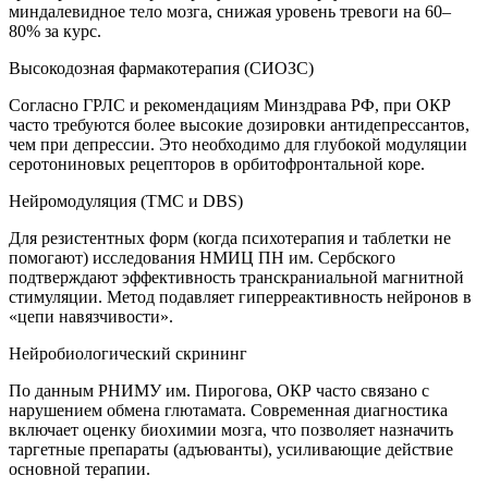
миндалевидное тело мозга, снижая уровень тревоги на 60–
80% за курс.
Высокодозная фармакотерапия (СИОЗС)
Согласно ГРЛС и рекомендациям Минздрава РФ, при ОКР
часто требуются более высокие дозировки антидепрессантов,
чем при депрессии. Это необходимо для глубокой модуляции
серотониновых рецепторов в орбитофронтальной коре.
Нейромодуляция (ТМС и DBS)
Для резистентных форм (когда психотерапия и таблетки не
помогают) исследования НМИЦ ПН им. Сербского
подтверждают эффективность транскраниальной магнитной
стимуляции. Метод подавляет гиперреактивность нейронов в
«цепи навязчивости».
Нейробиологический скрининг
По данным РНИМУ им. Пирогова, ОКР часто связано с
нарушением обмена глютамата. Современная диагностика
включает оценку биохимии мозга, что позволяет назначить
таргетные препараты (адъюванты), усиливающие действие
основной терапии.