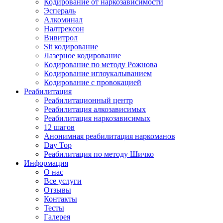
Кодирование от наркозависимости
Эспераль
Алкоминал
Налтрексон
Вивитрол
Sit кодирование
Лазерное кодирование
Кодирование по методу Рожнова
Кодирование иглоукалыванием
Кодирование с провокацией
Реабилитация
Реабилитационный центр
Реабилитация алкозависимых
Реабилитация наркозависимых
12 шагов
Анонимная реабилитация наркоманов
Day Top
Реабилитация по методу Шичко
Информация
О нас
Все услуги
Отзывы
Контакты
Тесты
Галерея