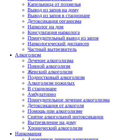
Капельница от похмелья
Вывод из запоя на дому
Вывод из запоя в стационаре
Детоксикация организма
Нарколог на дом
Консультация нарколога
Принудительный вывод из запоя
Наркологический диспансер
Частный вытрезвитель
Алкоголизм
Лечение алкоголизма
Пивной алкоголизм
Женский алкоголизм
Подростковый алкоголизм
Алкоголизм пожилых
В стационаре
Амбулаторно
Принудительное лечение алкоголизма
Детоксикация от алкоголя
Помощь при алкоголизме
Снятие алкогольной интоксикации
Вытрезвление на дому
Хронический алкоголизм
Наркомания
Анонимное лечение наркомании