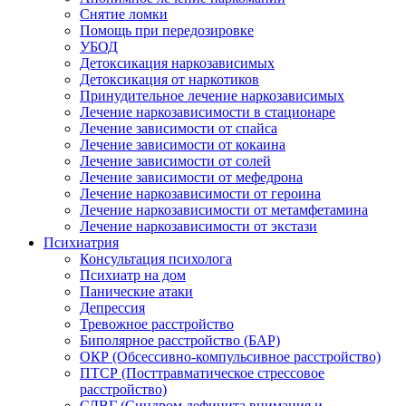
Снятие ломки
Помощь при передозировке
УБОД
Детоксикация наркозависимых
Детоксикация от наркотиков
Принудительное лечение наркозависимых
Лечение наркозависимости в стационаре
Лечение зависимости от спайса
Лечение зависимости от кокаина
Лечение зависимости от солей
Лечение зависимости от мефедрона
Лечение наркозависимости от героина
Лечение наркозависимости от метамфетамина
Лечение наркозависимости от экстази
Психиатрия
Консультация психолога
Психиатр на дом
Панические атаки
Депрессия
Тревожное расстройство
Биполярное расстройство (БАР)
ОКР (Обсессивно-компульсивное расстройство)
ПТСР (Посттравматическое стрессовое
расстройство)
СДВГ (Синдром дефицита внимания и