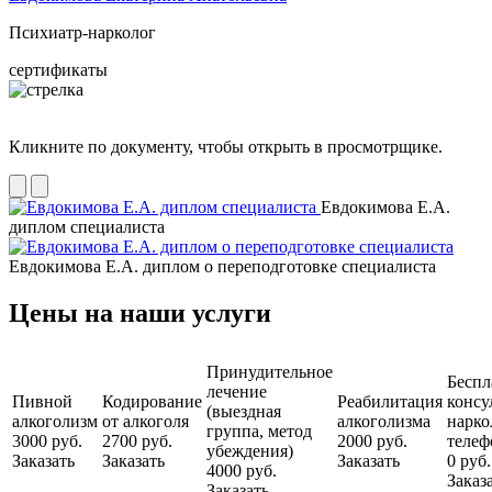
Психиатр-нарколог
сертификаты
Кликните по документу, чтобы открыть в просмотрщике.
Евдокимова Е.А.
диплом специалиста
Евдокимова Е.А. диплом о переподготовке специалиста
Цены на наши услуги
Принудительное
Беспл
лечение
Пивной
Кодирование
Реабилитация
консу
(выездная
алкоголизм
от алкоголя
алкоголизма
нарко
группа, метод
3000 руб.
2700 руб.
2000 руб.
телеф
убеждения)
Заказать
Заказать
Заказать
0 руб.
4000 руб.
Заказ
Заказать