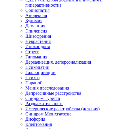
гиперактивности)
Социопатия
Анорексия
Булимия
Деменция
Эпилепсия
Шизофрения
Неврастения
Ипохондрия
Стресс
Гипомания
Дереализация, деперсонализация
Психопатии
Галлюцинации
Психоз
Паранойа
Мания преследования
Депрессивные расстройства
Синдром Туретта
Раздражительность
Истерические расстройства (истерия)
Синдром Мюнхгаузена
Дисфория
Клептомания