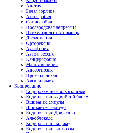
Клаустрофобия
Апатия
Белая горячка
Агорафобия
Социофобия
Послеродовая депрессия
Психиатрическая помощь
Дромомания
Орторексия
Аутофобия
Аутоагрессия
Канцерофобия
Мания величия
Анозогнозия
Прозопагнозия
Алекситимия
Кодирование
Кодирование от алкоголизма
Кодирование «Двойной блок»
Вшивание ампулы
Вшивание Торпедо
Кодирование Довженко
Алкоблокада
Кодирование на дому
Кодирование гипнозом