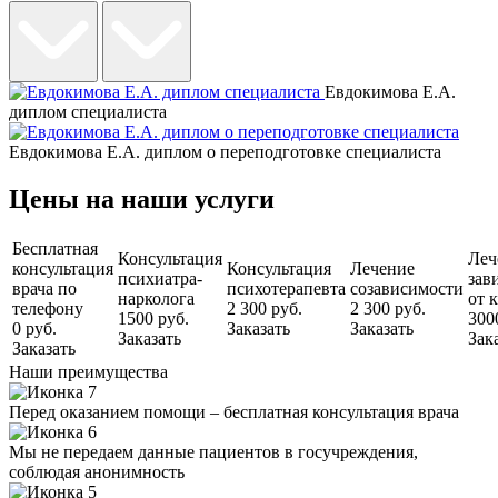
Евдокимова Е.А.
диплом специалиста
Евдокимова Е.А. диплом о переподготовке специалиста
Цены на наши услуги
Бесплатная
Консультация
Леч
консультация
Консультация
Лечение
психиатра-
зав
врача по
психотерапевта
созависимости
нарколога
от 
телефону
2 300 руб.
2 300 руб.
1500 руб.
300
0 руб.
Заказать
Заказать
Заказать
Зак
Заказать
Наши преимущества
Перед оказанием помощи – бесплатная консультация врача
Мы не передаем данные пациентов в госучреждения,
соблюдая анонимность