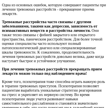
Одна из основных ошибок, которую совершают пациенты при
лечении тревожных расстройств - прекращение приема
лекарств.
Тревожные расстройства часто связаны с другими
заболеваниями, такими как депрессия, зависимость от
психоактивных веществ и расстройства личности.
Они
также тесно связаны с фобией закрытого или открытого
пространства, паническим расстройством. Для более точной
оценки специалисты часто используют полный
патопсихологический диагноз или специализированные
шкалы тревожности. К сожалению, продолжительность
лечения тревожных расстройств довольно велика, даже когда
наступает быстрое и устойчивое улучшение.
При лечении тревожных расстройств прекращать прием
лекарств можно только под наблюдением врача!
Кроме того, психотерапия тоже способна играть важную роль
в терапии тревожных приступов. Психотерапия позволяет
пациентам выработать уникальные стратегии реагирования
на стресс и укрепляет их нервную систему. Во время
психотерапии люди учатся развивают навыки
самостоятельного расслабления и становятся значительно
увереннее в себе, что часто помогает им в дальнейшей жизни.