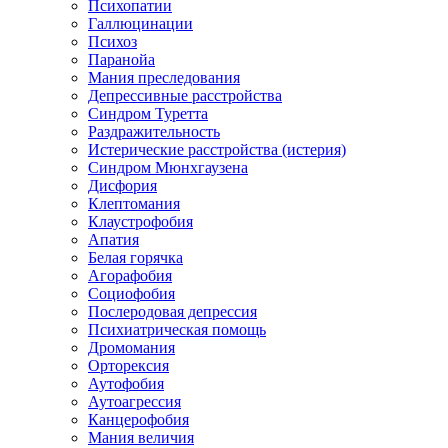
Психопатии
Галлюцинации
Психоз
Паранойа
Мания преследования
Депрессивные расстройства
Синдром Туретта
Раздражительность
Истерические расстройства (истерия)
Синдром Мюнхгаузена
Дисфория
Клептомания
Клаустрофобия
Апатия
Белая горячка
Агорафобия
Социофобия
Послеродовая депрессия
Психиатрическая помощь
Дромомания
Орторексия
Аутофобия
Аутоагрессия
Канцерофобия
Мания величия