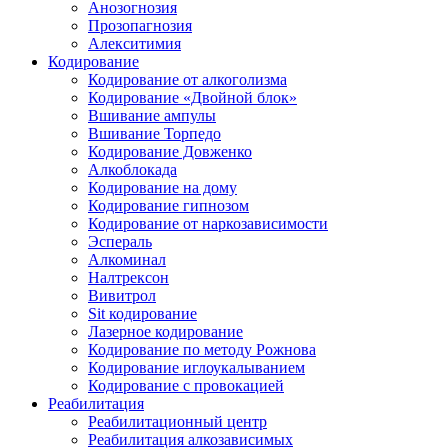
Анозогнозия
Прозопагнозия
Алекситимия
Кодирование
Кодирование от алкоголизма
Кодирование «Двойной блок»
Вшивание ампулы
Вшивание Торпедо
Кодирование Довженко
Алкоблокада
Кодирование на дому
Кодирование гипнозом
Кодирование от наркозависимости
Эспераль
Алкоминал
Налтрексон
Вивитрол
Sit кодирование
Лазерное кодирование
Кодирование по методу Рожнова
Кодирование иглоукалыванием
Кодирование с провокацией
Реабилитация
Реабилитационный центр
Реабилитация алкозависимых