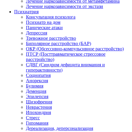
Лечение наркозависимости от метамфетамина
Лечение наркозависимости от экстази
Психиатрия
Консультация психолога
Психиатр на дом
Панические атаки
Депрессия
Тревожное расстройство
Биполярное расстройство (БАР)
ОКР (Обсессивно-компульсивное расстройство)
ПТСР (Посттравматическое стрессовое
расстройство)
СДВГ (Синдром дефицита внимания и
гиперактивности)
Социопатия
Анорексия
Булимия
Деменция
Эпилепсия
Шизофрения
Неврастения
Ипохондрия
Стресс
Гипомания
Дереализация, деперсонализация