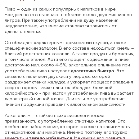
Пиво – один из самых популярных напитков в мире.
Ежедневно его выпивают в объеме около двух миллионов
литров. При таком употреблении на душу населения
неудивительно, что многие становятся зависимы от
данного напитка.
Он обладает характерным горьковатым вкусом, а также
специфическим запахом. В его составе находиться хмель –
близкий родственник конопли. А также продукты брожения,
в том числе этанол. Хотя его процент содержания в пиве
достаточно мал, около 4-5%, алкогольное опьянение при
достаточно быстро
употреблении пива наступает
. Это
связано с наличием двуокиси углерода, который
раздражает стенки желудка и ускоряет процесс попадания
спирта в кровь. Также напиток обладает большой
калорийностью - при частом употреблении пива вырастает
характерный пивной живот. Длительное употребление
пивной продукции приводит к алкогольной зависимости.
Алкоголизм – стойкая психофизиологическая
привязанность к употреблению спиртных напитков. Это
особенное заболевание, которое похоже на зависимость
от наркотиков или никотина. Именно поэтому его трудно
тяжело избавиться
заметить и
. Механизм его развития