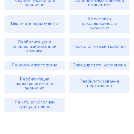
Кабинет нарколога
Лечение алкоголизма в
анонимно
медцентре
Кодировка
Вылечить наркоманию
алкозависимости
анонимно
Реабилитация в
специализированной
Наркологический кабинет
клинике
Лечение алкоголизма
Закодировать наркомана
Реабилитация
Реабилитирование
наркозависимости
наркоманов
анонимно
Лечить алкоголизм
принудительно