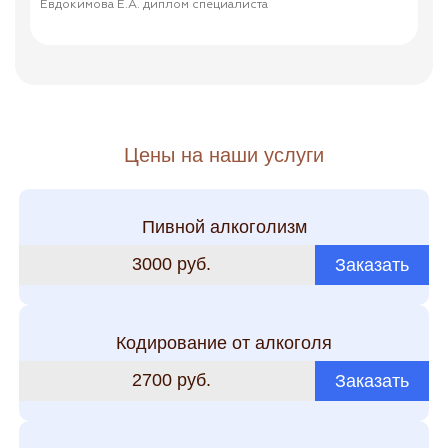
Евдокимова Е.А. диплом специалиста
Евдок
Цены на наши услуги
Пивной алкоголизм
3000 руб.
Заказать
Кодирование от алкоголя
2700 руб.
Заказать