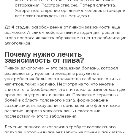
отторжения. Расстройства сна. Потеря аппетита.
Ускоренное старение организма: человек в тридцать
лет может выглядеть на шестьдесят.
До 4 стадии, освобождение от пивной зависимости еще
возможно. А самым действенным методом для решения
этого вопроса является обращение в центр реабилитации
алкоголиков.
Почему нужно лечить
зависимость от пива?
Пивной алкоголизм — это серьезная болезнь, которая
развивается у мужчин и женщин в результате
употребления большого количества слабоалкогольных
напитков, таких как пиво. Несмотря на то, что многие
считают его безобидным, этот тип алкоголизма опасен для
органов, внутренних и внешних. Появление серьезных
болей в области головного мозга, формирование
созависимости, нарушения гормонального фона и даже
развитие цирроза являются лишь некоторыми
последствиями этого заболевания.
Лечение пивного алкоголизма требует комплексного
подхода, который включает запись на прием к психиатру-