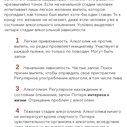
чрезвычайно тонок. Если на начальной стадии человек
испытывает лишь легкое желание выпить, которое
пропадает, как только был выпит хотя-бы один стакан. То к
концу это желание не исчезает, даже если человек уже в
состоянии алкогольного опьянения. Условно выделяют
четыре стадии алкогольной зависимости:
Легкая привязанность. Алкоголик не против
выпить, но редко проявляет инициативу. Участвует в
каждой пьянке, но только по поводам. Могут быть
запои.
Начальная зависимость. Частые запои. Поиск
причин выпить, чтобы оправдать свое пристрастие.
Регулярное употребление алкоголя, в том числе пива.
Алкоголизм. Регулярное нахождение в
интереса к
состоянии опьянения, запои. Потеря
жизни
. Отрицание проблем с алкоголем.
Тяжелая стадия алкоголизма. Алкоголика ничего
не интересует кроме спиртного. Потеря
чувствительности организма к алкоголю, вследствие
чего этанол не вызывает сильного опьянения и