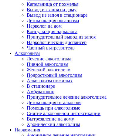
Капельница от похмелья
Вывод из запоя на дому
Вывод из запоя в стационаре
Детоксикация организма
Нарколог на дом
Консультация нарколога
Принудительный вывод из запоя
Наркологический диспансер
Частный вытрезвитель
Алкоголизм
Лечение алкоголизма
Пивной алкоголизм
Женский алкоголизм
Подростковый алкоголизм
Алкоголизм пожилых
В стационаре
Амбулаторно
Принудительное лечение алкоголизма
Детоксикация от алкоголя
Помощь при алкоголизме
Снятие алкогольной интоксикации
Вытрезвление на дому
Хронический алкоголизм
Наркомания
Анонимное лечение наркомании