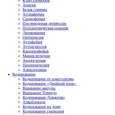
Клаустрофобия
Апатия
Белая горячка
Агорафобия
Социофобия
Послеродовая депрессия
Психиатрическая помощь
Дромомания
Орторексия
Аутофобия
Аутоагрессия
Канцерофобия
Мания величия
Анозогнозия
Прозопагнозия
Алекситимия
Кодирование
Кодирование от алкоголизма
Кодирование «Двойной блок»
Вшивание ампулы
Вшивание Торпедо
Кодирование Довженко
Алкоблокада
Кодирование на дому
Кодирование гипнозом