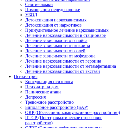
Снятие ломки
Помощь при передозировке
УБОД
Детоксикация наркозависимых
Детоксикация от наркотиков
Принудительное лечение наркозависимых
Лечение наркозависимости в стационаре
Лечение зависимости от спайса
Лечение зависимости от кокаина
Лечение зависимости от солей
Лечение зависимости от мефедрона
Лечение наркозависимости от героина
Лечение наркозависимости от метамфетамина
Лечение наркозависимости от экстази
Психиатрия
Консультация психолога
Психиатр на дом
Панические атаки
Депрессия
Тревожное расстройство
Биполярное расстройство (БАР)
ОКР (Обсессивно-компульсивное расстройство)
ПТСР (Посттравматическое стрессовое
расстройство)
СДВГ (Синдром дефицита внимания и