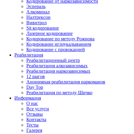
Кодирование от наркозависимости
Эспераль
Алкоминал
Налтрексон
Вивитрол
Sit кодирование
Лазерное кодирование
Кодирование по методу Рожнова
Кодирование иглоукалыванием
Кодирование с провокацией
Реабилитация
Реабилитационный центр
Реабилитация алкозависимых
Реабилитация наркозависимых
12 шагов
Анонимная реабилитация наркоманов
Day Top
Реабилитация по методу Шичко
Информация
О нас
Все услуги
Отзывы
Контакты
Тесты
Галерея