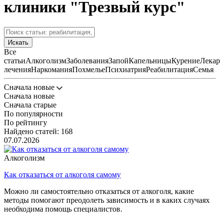
клиники "Трезвый курс"
Искать
Все
статьи
Алкоголизм
Заболевания
Запой
Капельницы
Курение
Лекар
лечения
Наркомания
Похмелье
Психиатрия
Реабилитация
Семья
Сначала новые
Сначала новые
Сначала старые
По популярности
По рейтингу
Найдено статей: 168
07.07.2026
Алкоголизм
Как отказаться от алкоголя самому
Можно ли самостоятельно отказаться от алкоголя, какие
методы помогают преодолеть зависимость и в каких случаях
необходима помощь специалистов.