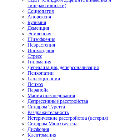
гиперактивности)
Социопатия
Анорексия
Булимия
Деменция
Эпилепсия
Шизофрения
Неврастения
Ипохондрия
Стресс
Гипомания
Дереализация, деперсонализация
Психопатии
Галлюцинации
Психоз
Паранойа
Мания преследования
Депрессивные расстройства
Синдром Туретта
Раздражительность
Истерические расстройства (истерия)
Синдром Мюнхгаузена
Дисфория
Клептомания