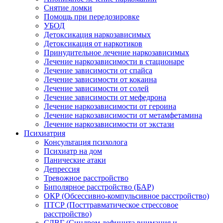
Снятие ломки
Помощь при передозировке
УБОД
Детоксикация наркозависимых
Детоксикация от наркотиков
Принудительное лечение наркозависимых
Лечение наркозависимости в стационаре
Лечение зависимости от спайса
Лечение зависимости от кокаина
Лечение зависимости от солей
Лечение зависимости от мефедрона
Лечение наркозависимости от героина
Лечение наркозависимости от метамфетамина
Лечение наркозависимости от экстази
Психиатрия
Консультация психолога
Психиатр на дом
Панические атаки
Депрессия
Тревожное расстройство
Биполярное расстройство (БАР)
ОКР (Обсессивно-компульсивное расстройство)
ПТСР (Посттравматическое стрессовое
расстройство)
СДВГ (Синдром дефицита внимания и