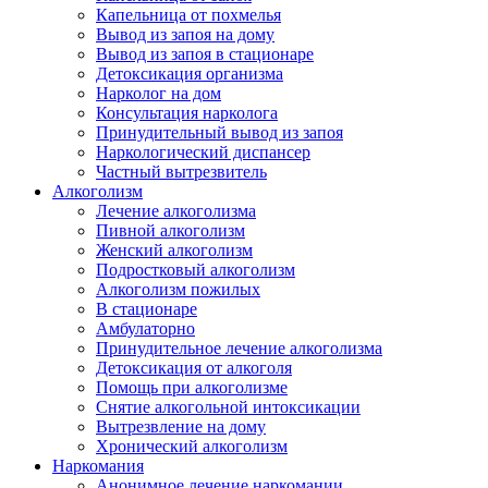
Капельница от похмелья
Вывод из запоя на дому
Вывод из запоя в стационаре
Детоксикация организма
Нарколог на дом
Консультация нарколога
Принудительный вывод из запоя
Наркологический диспансер
Частный вытрезвитель
Алкоголизм
Лечение алкоголизма
Пивной алкоголизм
Женский алкоголизм
Подростковый алкоголизм
Алкоголизм пожилых
В стационаре
Амбулаторно
Принудительное лечение алкоголизма
Детоксикация от алкоголя
Помощь при алкоголизме
Снятие алкогольной интоксикации
Вытрезвление на дому
Хронический алкоголизм
Наркомания
Анонимное лечение наркомании