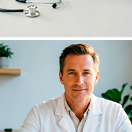
Бесплатное обследование перед
кодированием!
При оплате наличными полной стоимости первичного
выезда —
бесплатное КТГ (кардиотокография) или
ЭКГ
перед кодированием в подарок.
Оставить заявку