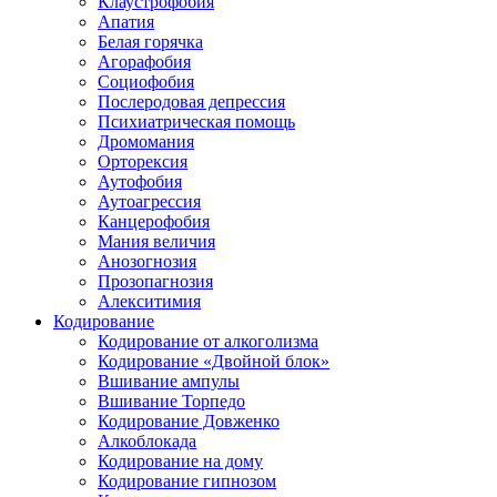
Клаустрофобия
Апатия
Белая горячка
Агорафобия
Социофобия
Послеродовая депрессия
Психиатрическая помощь
Дромомания
Орторексия
Аутофобия
Аутоагрессия
Канцерофобия
Мания величия
Анозогнозия
Прозопагнозия
Алекситимия
Кодирование
Кодирование от алкоголизма
Кодирование «Двойной блок»
Вшивание ампулы
Вшивание Торпедо
Кодирование Довженко
Алкоблокада
Кодирование на дому
Кодирование гипнозом