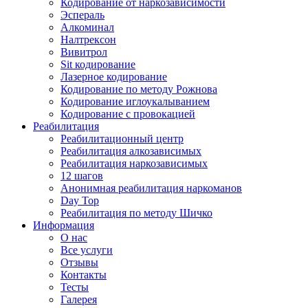
Кодирование от наркозависимости
Эспераль
Алкоминал
Налтрексон
Вивитрол
Sit кодирование
Лазерное кодирование
Кодирование по методу Рожнова
Кодирование иглоукалыванием
Кодирование с провокацией
Реабилитация
Реабилитационный центр
Реабилитация алкозависимых
Реабилитация наркозависимых
12 шагов
Анонимная реабилитация наркоманов
Day Top
Реабилитация по методу Шичко
Информация
О нас
Все услуги
Отзывы
Контакты
Тесты
Галерея