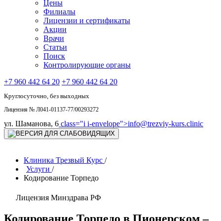
Цены
Филиалы
Лицензии и сертификаты
Акции
Врачи
Статьи
Поиск
Контролирующие органы
+7 960 442 64 20
+7 960 442 64 20
Круглосуточно, без выходных
Лицензия № Л041-01137-77/00293272
ул. Шаманова, 6
class="i i-envelope">
info@trezviy-kurs.clinic
Клиника Трезвый Курс
/
Услуги
/
Кодирование Торпедо
Лицензия Минздрава РФ
Кодирование Торпедо в Пионерском –