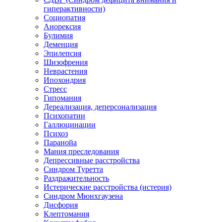
гиперактивности)
Социопатия
Анорексия
Булимия
Деменция
Эпилепсия
Шизофрения
Неврастения
Ипохондрия
Стресс
Гипомания
Дереализация, деперсонализация
Психопатии
Галлюцинации
Психоз
Паранойа
Мания преследования
Депрессивные расстройства
Синдром Туретта
Раздражительность
Истерические расстройства (истерия)
Синдром Мюнхгаузена
Дисфория
Клептомания