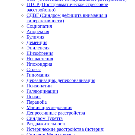
ПТСР (Посттравматическое стрессовое
расстройство)
СДВГ (Синдром дефицита внимания и
гиперактивности)
Социопатия
Анорексия
Булимия
Деменция
Эпилепсия
Шизофрения
Неврастения
Ипохондрия
Стресс
Гипомания
Дереализация, деперсонализация
Психопатии
Галлюцинации
Психоз
Паранойа
Мания преследования
Депрессивные расстройства
Синдром Туретта
Раздражительность
Истерические расстройства (истерия)
Синдром Мюнхгаузена