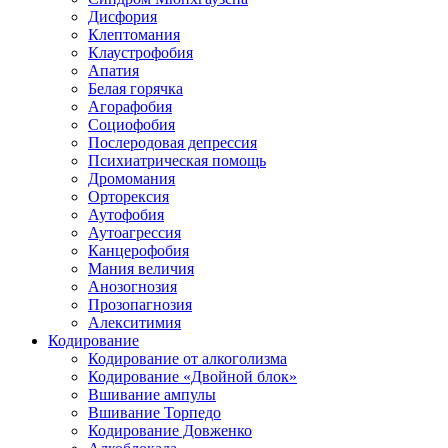
Дисфория
Клептомания
Клаустрофобия
Апатия
Белая горячка
Агорафобия
Социофобия
Послеродовая депрессия
Психиатрическая помощь
Дромомания
Орторексия
Аутофобия
Аутоагрессия
Канцерофобия
Мания величия
Анозогнозия
Прозопагнозия
Алекситимия
Кодирование
Кодирование от алкоголизма
Кодирование «Двойной блок»
Вшивание ампулы
Вшивание Торпедо
Кодирование Довженко