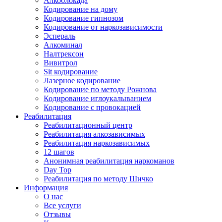
Алкоблокада
Кодирование на дому
Кодирование гипнозом
Кодирование от наркозависимости
Эспераль
Алкоминал
Налтрексон
Вивитрол
Sit кодирование
Лазерное кодирование
Кодирование по методу Рожнова
Кодирование иглоукалыванием
Кодирование с провокацией
Реабилитация
Реабилитационный центр
Реабилитация алкозависимых
Реабилитация наркозависимых
12 шагов
Анонимная реабилитация наркоманов
Day Top
Реабилитация по методу Шичко
Информация
О нас
Все услуги
Отзывы