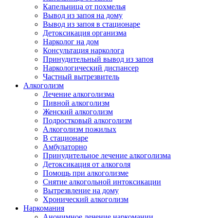
Капельница от похмелья
Вывод из запоя на дому
Вывод из запоя в стационаре
Детоксикация организма
Нарколог на дом
Консультация нарколога
Принудительный вывод из запоя
Наркологический диспансер
Частный вытрезвитель
Алкоголизм
Лечение алкоголизма
Пивной алкоголизм
Женский алкоголизм
Подростковый алкоголизм
Алкоголизм пожилых
В стационаре
Амбулаторно
Принудительное лечение алкоголизма
Детоксикация от алкоголя
Помощь при алкоголизме
Снятие алкогольной интоксикации
Вытрезвление на дому
Хронический алкоголизм
Наркомания
Анонимное лечение наркомании