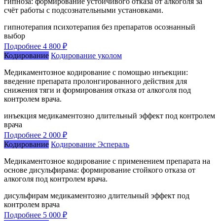
гипноза: формирование устойчивого отказа от алкоголя за
счёт работы с подсознательными установками.
гипнотерапия
психотерапия
без препаратов
осознанный
выбор
Подробнее
4 800 ₽
Кодирование
Кодирование уколом
Медикаментозное кодирование с помощью инъекции:
введение препарата пролонгированного действия для
снижения тяги и формирования отказа от алкоголя под
контролем врача.
инъекция
медикаментозно
длительный эффект
под контролем
врача
Подробнее
2 000 ₽
Кодирование
Кодирование Эспераль
Медикаментозное кодирование с применением препарата на
основе дисульфирама: формирование стойкого отказа от
алкоголя под контролем врача.
дисульфирам
медикаментозно
длительный эффект
под
контролем врача
Подробнее
5 000 ₽