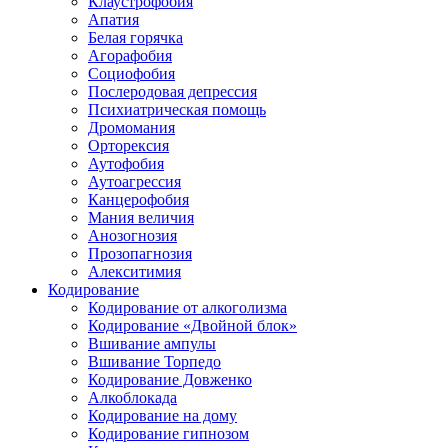
Клаустрофобия
Апатия
Белая горячка
Агорафобия
Социофобия
Послеродовая депрессия
Психиатрическая помощь
Дромомания
Орторексия
Аутофобия
Аутоагрессия
Канцерофобия
Мания величия
Анозогнозия
Прозопагнозия
Алекситимия
Кодирование
Кодирование от алкоголизма
Кодирование «Двойной блок»
Вшивание ампулы
Вшивание Торпедо
Кодирование Довженко
Алкоблокада
Кодирование на дому
Кодирование гипнозом