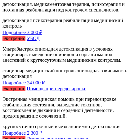
детоксикация, медикаментозная терапия, психотерапия и
поэтапная реабилитация под контролем специалистов.
детоксикация
психотерапия
реабилитация
медицинский
контроль
Подробнее
3 000 ₽
Экстренно
УБОД
Ультрабыстрая опиоидная детоксикация в условиях
стационара: выведение опиоидов из организма под
анестезией с круглосуточным медицинским контролем.
стационар
медицинский контроль
опиоидная зависимость
детоксикация
Подробнее
24 000 ₽
Экстренно
Помощь при передозировке
Экстренная медицинская помощь при передозировке:
стабилизация состояния, выведение токсинов,
восстановление дыхания и сердечной деятельности,
предотвращение осложнений.
круглосуточно
срочный выезд
анонимно
детоксикация
Подробнее
2 300 ₽
Экстренно
Детоксикация от наркотиков