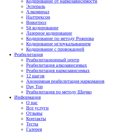
Кодирование от наркозависимости
Эспераль
Алкоминал
Налтрексон
Вивитрол
Sit кодирование
Лазерное кодирование
Кодирование по методу Рожнова
Кодирование иглоукалыванием
Кодирование с провокацией
Реабилитация
Реабилитационный центр
Реабилитация алкозависимых
Реабилитация наркозависимых
12 шагов
Анонимная реабилитация наркоманов
Day Top
Реабилитация по методу Шичко
Информация
О нас
Все услуги
Отзывы
Контакты
Тесты
Галерея