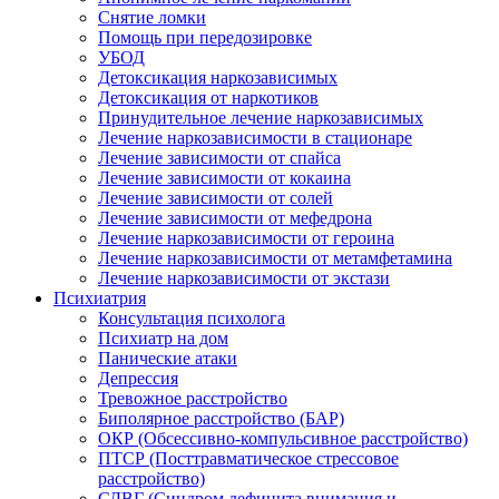
Снятие ломки
Помощь при передозировке
УБОД
Детоксикация наркозависимых
Детоксикация от наркотиков
Принудительное лечение наркозависимых
Лечение наркозависимости в стационаре
Лечение зависимости от спайса
Лечение зависимости от кокаина
Лечение зависимости от солей
Лечение зависимости от мефедрона
Лечение наркозависимости от героина
Лечение наркозависимости от метамфетамина
Лечение наркозависимости от экстази
Психиатрия
Консультация психолога
Психиатр на дом
Панические атаки
Депрессия
Тревожное расстройство
Биполярное расстройство (БАР)
ОКР (Обсессивно-компульсивное расстройство)
ПТСР (Посттравматическое стрессовое
расстройство)
СДВГ (Синдром дефицита внимания и