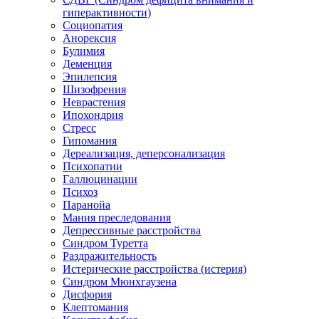
гиперактивности)
Социопатия
Анорексия
Булимия
Деменция
Эпилепсия
Шизофрения
Неврастения
Ипохондрия
Стресс
Гипомания
Дереализация, деперсонализация
Психопатии
Галлюцинации
Психоз
Паранойа
Мания преследования
Депрессивные расстройства
Синдром Туретта
Раздражительность
Истерические расстройства (истерия)
Синдром Мюнхгаузена
Дисфория
Клептомания