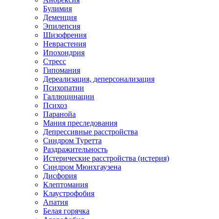
Булимия
Деменция
Эпилепсия
Шизофрения
Неврастения
Ипохондрия
Стресс
Гипомания
Дереализация, деперсонализация
Психопатии
Галлюцинации
Психоз
Паранойа
Мания преследования
Депрессивные расстройства
Синдром Туретта
Раздражительность
Истерические расстройства (истерия)
Синдром Мюнхгаузена
Дисфория
Клептомания
Клаустрофобия
Апатия
Белая горячка