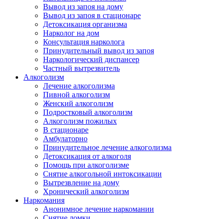
Вывод из запоя на дому
Вывод из запоя в стационаре
Детоксикация организма
Нарколог на дом
Консультация нарколога
Принудительный вывод из запоя
Наркологический диспансер
Частный вытрезвитель
Алкоголизм
Лечение алкоголизма
Пивной алкоголизм
Женский алкоголизм
Подростковый алкоголизм
Алкоголизм пожилых
В стационаре
Амбулаторно
Принудительное лечение алкоголизма
Детоксикация от алкоголя
Помощь при алкоголизме
Снятие алкогольной интоксикации
Вытрезвление на дому
Хронический алкоголизм
Наркомания
Анонимное лечение наркомании
Снятие ломки