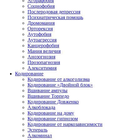
Агорафобия
Социофобия
Послеродовая депрессия
Психиатрическая помощь
Дромомания
Орторексия
Аутофобия
Аутоагрессия
Канцерофобия
Мания величия
Анозогнозия
Прозопагнозия
Алекситимия
Кодирование
Кодирование от алкоголизма
Кодирование «Двойной блок»
Вшивание ампулы
Вшивание Торпедо
Кодирование Довженко
Алкоблокада
Кодирование на дому
Кодирование гипнозом
Кодирование от наркозависимости
Эспераль
Алкоминал