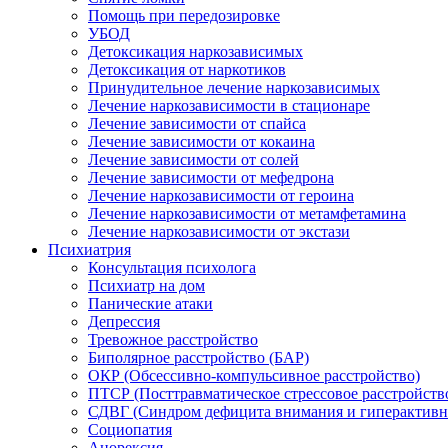
Помощь при передозировке
УБОД
Детоксикация наркозависимых
Детоксикация от наркотиков
Принудительное лечение наркозависимых
Лечение наркозависимости в стационаре
Лечение зависимости от спайса
Лечение зависимости от кокаина
Лечение зависимости от солей
Лечение зависимости от мефедрона
Лечение наркозависимости от героина
Лечение наркозависимости от метамфетамина
Лечение наркозависимости от экстази
Психиатрия
Консультация психолога
Психиатр на дом
Панические атаки
Депрессия
Тревожное расстройство
Биполярное расстройство (БАР)
ОКР (Обсессивно-компульсивное расстройство)
ПТСР (Посттравматическое стрессовое расстройств
СДВГ (Синдром дефицита внимания и гиперактивн
Социопатия
Анорексия