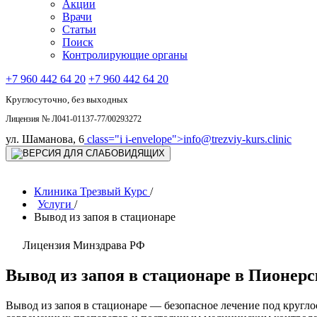
Акции
Врачи
Статьи
Поиск
Контролирующие органы
+7 960 442 64 20
+7 960 442 64 20
Круглосуточно, без выходных
Лицензия № Л041-01137-77/00293272
ул. Шаманова, 6
class="i i-envelope">
info@trezviy-kurs.clinic
Клиника Трезвый Курс
/
Услуги
/
Вывод из запоя в стационаре
Лицензия Минздрава РФ
Вывод из запоя в стационаре в Пионерс
Вывод из запоя в стационаре — безопасное лечение под круг