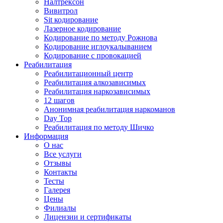
Налтрексон
Вивитрол
Sit кодирование
Лазерное кодирование
Кодирование по методу Рожнова
Кодирование иглоукалыванием
Кодирование с провокацией
Реабилитация
Реабилитационный центр
Реабилитация алкозависимых
Реабилитация наркозависимых
12 шагов
Анонимная реабилитация наркоманов
Day Top
Реабилитация по методу Шичко
Информация
О нас
Все услуги
Отзывы
Контакты
Тесты
Галерея
Цены
Филиалы
Лицензии и сертификаты