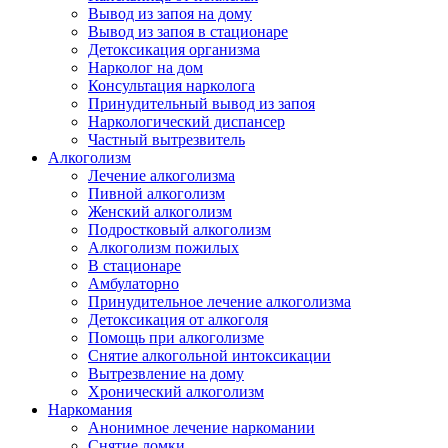
Вывод из запоя на дому
Вывод из запоя в стационаре
Детоксикация организма
Нарколог на дом
Консультация нарколога
Принудительный вывод из запоя
Наркологический диспансер
Частный вытрезвитель
Алкоголизм
Лечение алкоголизма
Пивной алкоголизм
Женский алкоголизм
Подростковый алкоголизм
Алкоголизм пожилых
В стационаре
Амбулаторно
Принудительное лечение алкоголизма
Детоксикация от алкоголя
Помощь при алкоголизме
Снятие алкогольной интоксикации
Вытрезвление на дому
Хронический алкоголизм
Наркомания
Анонимное лечение наркомании
Снятие ломки