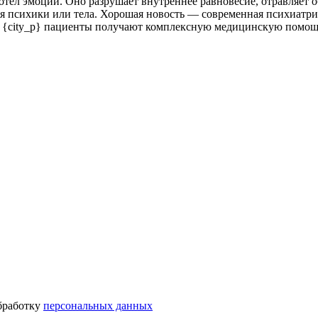
тёл эмоций. Оно разрушает внутреннее равновесие, отравляет о
я психики или тела. Хорошая новость — современная психиатр
» {city_p} пациенты получают комплексную медицинскую помощь
бработку
персональных данных