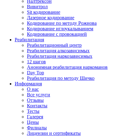
Налтрексон
Вивитрол
Sit кодирование
Лазерное кодирование
Кодирование по методу Рожнова
Кодирование иглоукалыванием
Кодирование с провокацией
Реабилитация
Реабилитационный центр
Реабилитация алкозависимых
Реабилитация наркозависимых
12 шагов
Анонимная реабилитация наркоманов
Day Top
Реабилитация по методу Шичко
Информация
О нас
Все услуги
Отзывы
Контакты
Тесты
Галерея
Цены
Филиалы
Лицензии и сертификаты