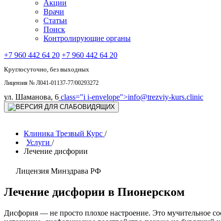
Акции
Врачи
Статьи
Поиск
Контролирующие органы
+7 960 442 64 20
+7 960 442 64 20
Круглосуточно, без выходных
Лицензия № Л041-01137-77/00293272
ул. Шаманова, 6
class="i i-envelope">
info@trezviy-kurs.clinic
Клиника Трезвый Курс
/
Услуги
/
Лечение дисфории
Лицензия Минздрава РФ
Лечение дисфории в Пионерском
Дисфория — не просто плохое настроение. Это мучительное сост