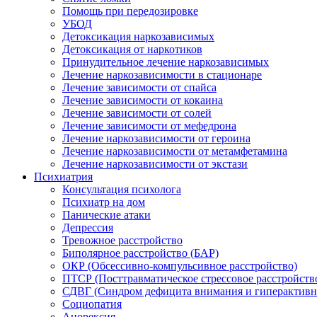
Помощь при передозировке
УБОД
Детоксикация наркозависимых
Детоксикация от наркотиков
Принудительное лечение наркозависимых
Лечение наркозависимости в стационаре
Лечение зависимости от спайса
Лечение зависимости от кокаина
Лечение зависимости от солей
Лечение зависимости от мефедрона
Лечение наркозависимости от героина
Лечение наркозависимости от метамфетамина
Лечение наркозависимости от экстази
Психиатрия
Консультация психолога
Психиатр на дом
Панические атаки
Депрессия
Тревожное расстройство
Биполярное расстройство (БАР)
ОКР (Обсессивно-компульсивное расстройство)
ПТСР (Посттравматическое стрессовое расстройств
СДВГ (Синдром дефицита внимания и гиперактивн
Социопатия
Анорексия