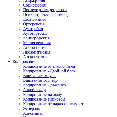
Агорафобия
Социофобия
Послеродовая депрессия
Психиатрическая помощь
Дромомания
Орторексия
Аутофобия
Аутоагрессия
Канцерофобия
Мания величия
Анозогнозия
Прозопагнозия
Алекситимия
Кодирование
Кодирование от алкоголизма
Кодирование «Двойной блок»
Вшивание ампулы
Вшивание Торпедо
Кодирование Довженко
Алкоблокада
Кодирование на дому
Кодирование гипнозом
Кодирование от наркозависимости
Эспераль
Алкоминал