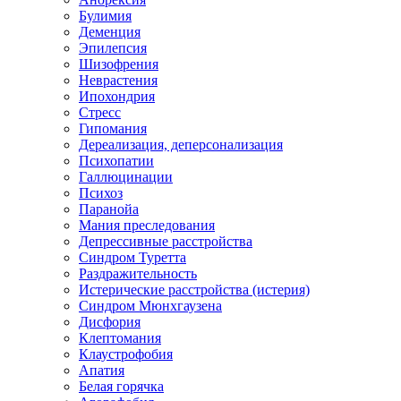
Булимия
Деменция
Эпилепсия
Шизофрения
Неврастения
Ипохондрия
Стресс
Гипомания
Дереализация, деперсонализация
Психопатии
Галлюцинации
Психоз
Паранойа
Мания преследования
Депрессивные расстройства
Синдром Туретта
Раздражительность
Истерические расстройства (истерия)
Синдром Мюнхгаузена
Дисфория
Клептомания
Клаустрофобия
Апатия
Белая горячка