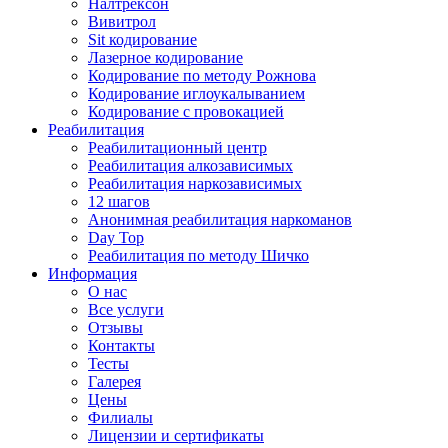
Налтрексон
Вивитрол
Sit кодирование
Лазерное кодирование
Кодирование по методу Рожнова
Кодирование иглоукалыванием
Кодирование с провокацией
Реабилитация
Реабилитационный центр
Реабилитация алкозависимых
Реабилитация наркозависимых
12 шагов
Анонимная реабилитация наркоманов
Day Top
Реабилитация по методу Шичко
Информация
О нас
Все услуги
Отзывы
Контакты
Тесты
Галерея
Цены
Филиалы
Лицензии и сертификаты