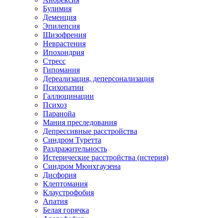
Булимия
Деменция
Эпилепсия
Шизофрения
Неврастения
Ипохондрия
Стресс
Гипомания
Дереализация, деперсонализация
Психопатии
Галлюцинации
Психоз
Паранойа
Мания преследования
Депрессивные расстройства
Синдром Туретта
Раздражительность
Истерические расстройства (истерия)
Синдром Мюнхгаузена
Дисфория
Клептомания
Клаустрофобия
Апатия
Белая горячка