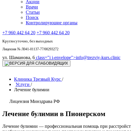
Акции
Врачи
Статьи
Поиск
Контролирующие органы
+7 960 442 64 20
+7 960 442 64 20
Круглосуточно, без выходных
Лицензия № Л041-01137-77/00293272
ул. Шаманова, 6
class="i i-envelope">
info@trezviy-kurs.clinic
Клиника Трезвый Курс
/
Услуги
/
Лечение булимии
Лицензия Минздрава РФ
Лечение булимии в Пионерском
Лечение булимии — профессиональная помощь при расстройств