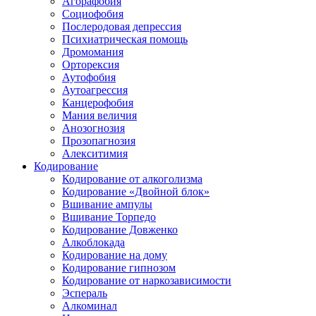
Агорафобия
Социофобия
Послеродовая депрессия
Психиатрическая помощь
Дромомания
Орторексия
Аутофобия
Аутоагрессия
Канцерофобия
Мания величия
Анозогнозия
Прозопагнозия
Алекситимия
Кодирование
Кодирование от алкоголизма
Кодирование «Двойной блок»
Вшивание ампулы
Вшивание Торпедо
Кодирование Довженко
Алкоблокада
Кодирование на дому
Кодирование гипнозом
Кодирование от наркозависимости
Эспераль
Алкоминал