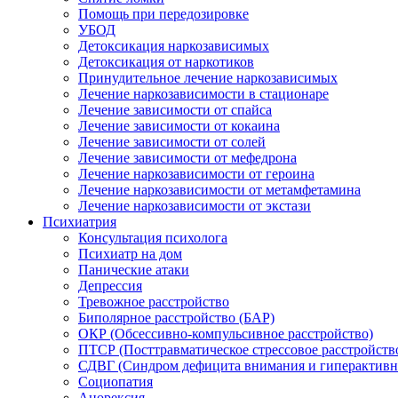
Помощь при передозировке
УБОД
Детоксикация наркозависимых
Детоксикация от наркотиков
Принудительное лечение наркозависимых
Лечение наркозависимости в стационаре
Лечение зависимости от спайса
Лечение зависимости от кокаина
Лечение зависимости от солей
Лечение зависимости от мефедрона
Лечение наркозависимости от героина
Лечение наркозависимости от метамфетамина
Лечение наркозависимости от экстази
Психиатрия
Консультация психолога
Психиатр на дом
Панические атаки
Депрессия
Тревожное расстройство
Биполярное расстройство (БАР)
ОКР (Обсессивно-компульсивное расстройство)
ПТСР (Посттравматическое стрессовое расстройств
СДВГ (Синдром дефицита внимания и гиперактивн
Социопатия
Анорексия