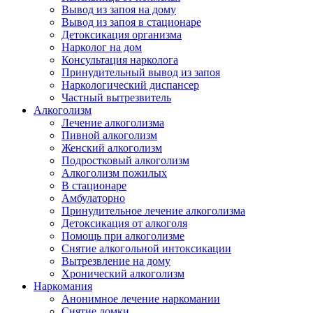
Вывод из запоя на дому
Вывод из запоя в стационаре
Детоксикация организма
Нарколог на дом
Консультация нарколога
Принудительный вывод из запоя
Наркологический диспансер
Частный вытрезвитель
Алкоголизм
Лечение алкоголизма
Пивной алкоголизм
Женский алкоголизм
Подростковый алкоголизм
Алкоголизм пожилых
В стационаре
Амбулаторно
Принудительное лечение алкоголизма
Детоксикация от алкоголя
Помощь при алкоголизме
Снятие алкогольной интоксикации
Вытрезвление на дому
Хронический алкоголизм
Наркомания
Анонимное лечение наркомании
Снятие ломки