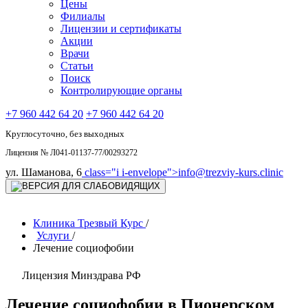
Цены
Филиалы
Лицензии и сертификаты
Акции
Врачи
Статьи
Поиск
Контролирующие органы
+7 960 442 64 20
+7 960 442 64 20
Круглосуточно, без выходных
Лицензия № Л041-01137-77/00293272
ул. Шаманова, 6
class="i i-envelope">
info@trezviy-kurs.clinic
Клиника Трезвый Курс
/
Услуги
/
Лечение социофобии
Лицензия Минздрава РФ
Лечение социофобии в Пионерском