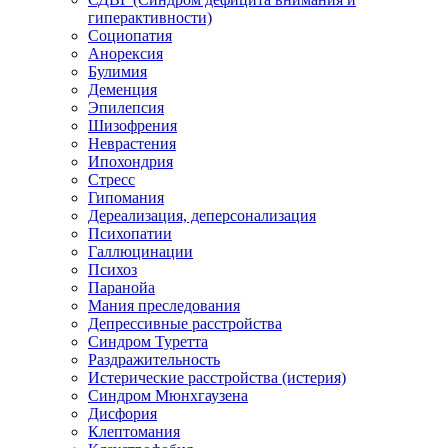
гиперактивности)
Социопатия
Анорексия
Булимия
Деменция
Эпилепсия
Шизофрения
Неврастения
Ипохондрия
Стресс
Гипомания
Дереализация, деперсонализация
Психопатии
Галлюцинации
Психоз
Паранойа
Мания преследования
Депрессивные расстройства
Синдром Туретта
Раздражительность
Истерические расстройства (истерия)
Синдром Мюнхгаузена
Дисфория
Клептомания