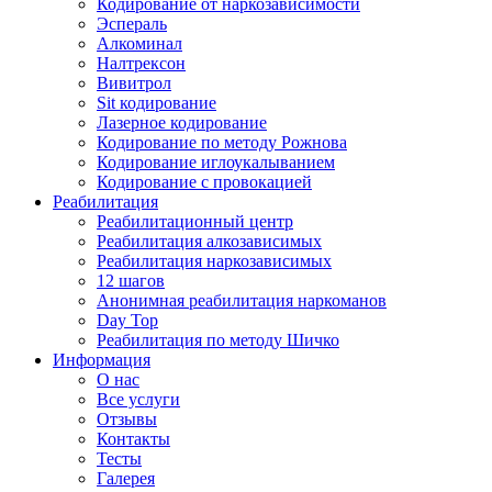
Кодирование от наркозависимости
Эспераль
Алкоминал
Налтрексон
Вивитрол
Sit кодирование
Лазерное кодирование
Кодирование по методу Рожнова
Кодирование иглоукалыванием
Кодирование с провокацией
Реабилитация
Реабилитационный центр
Реабилитация алкозависимых
Реабилитация наркозависимых
12 шагов
Анонимная реабилитация наркоманов
Day Top
Реабилитация по методу Шичко
Информация
О нас
Все услуги
Отзывы
Контакты
Тесты
Галерея