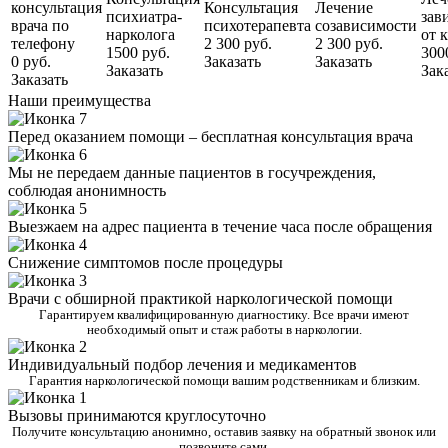
консультация
Консультация
Лечение
психиатра-
зав
врача по
психотерапевта
созависимости
нарколога
от 
телефону
2 300 руб.
2 300 руб.
1500 руб.
300
0 руб.
Заказать
Заказать
Заказать
Зак
Заказать
Наши преимущества
Перед оказанием помощи – бесплатная консультация врача
Мы не передаем данные пациентов в госучреждения,
соблюдая анонимность
Выезжаем на адрес пациента в течение часа после обращения
Снижение симптомов после процедуры
Врачи с обширной практикой наркологической помощи
Гарантируем квалифицированную диагностику. Все врачи имеют
необходимый опыт и стаж работы в наркологии.
Индивидуальный подбор лечения и медикаментов
Гарантия наркологической помощи вашим родственникам и близким.
Вызовы принимаются круглосуточно
Получите консультацию анонимно, оставив заявку на обратный звонок или
позвоните сами.