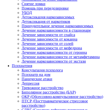
Снятие ломки
Помощь при передозировке
УБОД
Детоксикация наркозависимых
Детоксикация от наркотиков
Принудительное лечение наркозависимых
Лечение наркозависимости в стационаре
Лечение зависимости от спайса
Лечение зависимости от кокаина
Лечение зависимости от солей
Лечение зависимости от мефедрона
Лечение наркозависимости от героина
Лечение наркозависимости от метамфетамина
Лечение наркозависимости от экстази
Психиатрия
Консультация психолога
Психиатр на дом
Панические атаки
Депрессия
Тревожное расстройство
Биполярное расстройство (БАР)
ОКР (Обсессивно-компульсивное расстройство)
ПТСР (Посттравматическое стрессовое
расстройство)
СДВГ (Синдром дефицита внимания и