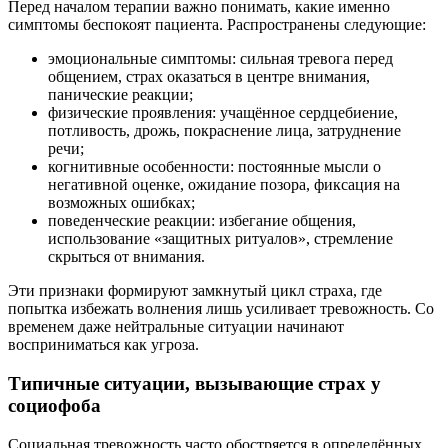
Перед началом терапии важно понимать, какие именно
симптомы беспокоят пациента. Распространены следующие:
эмоциональные симптомы: сильная тревога перед
общением, страх оказаться в центре внимания,
панические реакции;
физические проявления: учащённое сердцебиение,
потливость, дрожь, покраснение лица, затруднение
речи;
когнитивные особенности: постоянные мысли о
негативной оценке, ожидание позора, фиксация на
возможных ошибках;
поведенческие реакции: избегание общения,
использование «защитных ритуалов», стремление
скрыться от внимания.
Эти признаки формируют замкнутый цикл страха, где
попытка избежать волнения лишь усиливает тревожность. Со
временем даже нейтральные ситуации начинают
восприниматься как угроза.
Типичные ситуации, вызывающие страх у
социофоба
Социальная тревожность часто обостряется в определённых