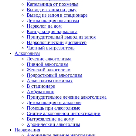
Капельница от похмелья
Вывод из запоя на дому
Вывод из запоя в стационаре
Детоксикация организма
Нарколог на дом
Консультация нарколога
Принудительный вывод из запоя
Наркологический диспансер
Частный вытрезвитель
Алкоголизм
Лечение алкоголизма
Пивной алкоголизм
Женский алкоголизм
Подростковый алкоголизм
Алкоголизм пожилых
В стационаре
Амбулаторно
Принудительное лечение алкоголизма
Детоксикация от алкоголя
Помощь при алкоголизме
Снятие алкогольной интоксикации
Вытрезвление на дому
Хронический алкоголизм
Наркомания
Анонимное лечение наркомании