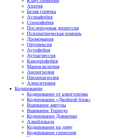
Клаустрофобия
Апатия
Белая горячка
Агорафобия
Социофобия
Послеродовая депрессия
Психиатрическая помощь
Дромомания
Орторексия
Аутофобия
Аутоагрессия
Канцерофобия
Мания величия
Анозогнозия
Прозопагнозия
Алекситимия
Кодирование
Кодирование от алкоголизма
Кодирование «Двойной блок»
Вшивание ампулы
Вшивание Торпедо
Кодирование Довженко
Алкоблокада
Кодирование на дому
Кодирование гипнозом